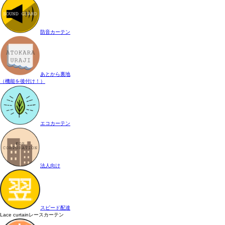
防音カーテン
あとから裏地
（機能を後付け！）
エコカーテン
法人向け
スピード配達
Lace curtain
レースカーテン