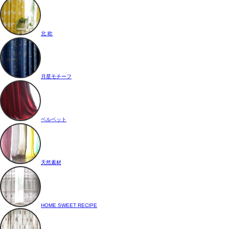
北 欧
月星モチーフ
ベルベット
天然素材
HOME SWEET RECIPE