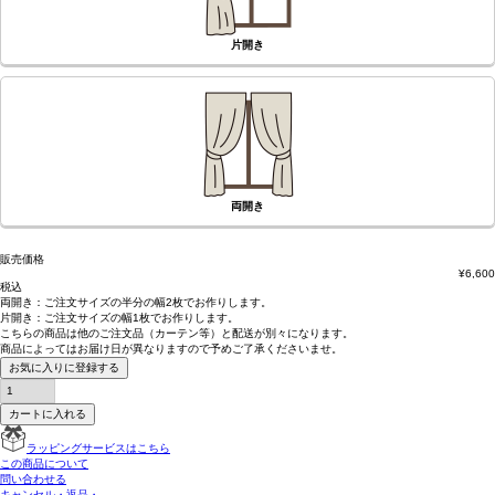
片開き
両開き
販売価格
¥
6,600
税込
両開き：
ご注文サイズの半分の幅2枚
でお作りします。
片開き：
ご注文サイズの幅1枚
でお作りします。
こちらの商品は
他のご注文品（カーテン等）と配送が別々
になります。
商品によっては
お届け日が異なります
ので予めご了承くださいませ。
お気に入りに登録する
カートに入れる
ラッピングサービスはこちら
この商品について
問い合わせる
キャンセル・返品・