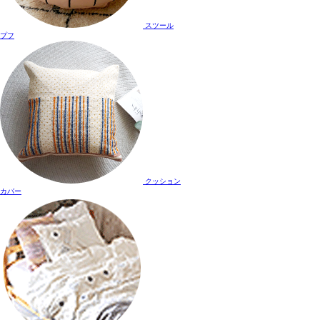
スツール
プフ
クッション
カバー