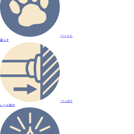
ペットと
暮らす
つっぱり
レール取付