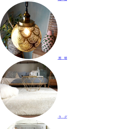
照 明
ラ グ