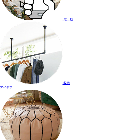
電 動
収納
アイデア