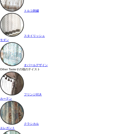
トルコ刺繍
スタイリッシュ
モダン
オパールデザイン
Other Taste
その他のテイスト
フリンジ付き
カーテン
クラシカル
エレガント