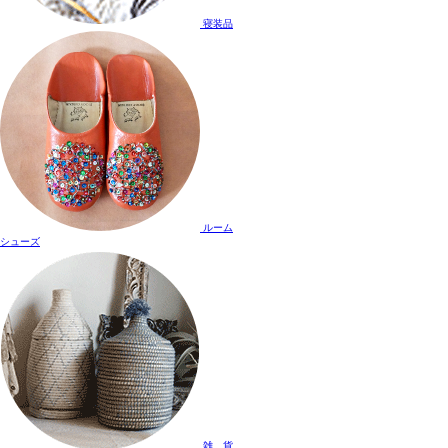
寝装品
ルーム
シューズ
雑 貨