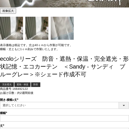
画像拡大
表示価格は税込です。丈は40ｃｍから作製が可能です。
横幅・丈ともに1ｃｍ刻みで作製いたします。
ecoloシリーズ 防音・遮熱・保温・完全遮光・形
状記憶・エコカーテン ＜Sandy - サンディ ブ
ルーグレー＞※シェード作成不可
完全遮光
遮熱・保温
防音
商品番号
168492122
お届け日数：約2週間前後
開き-横幅x丈
(必
須)
横幅
(必
須)
丈