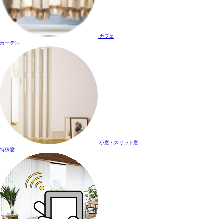
カフェ
カーテン
小窓・スリット窓
特殊窓