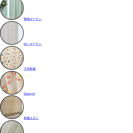
無地カーテン
白いカーテン
子供部屋
Disney®
和風モダン