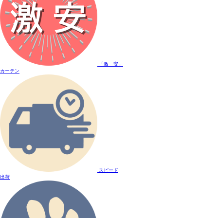
「激 安」
カーテン
スピード
出荷