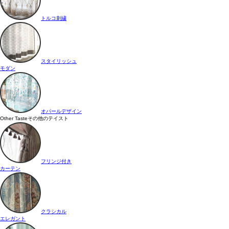
トルコ刺繍
スタイリッシュ
モダン
オパールデザイン
Other Taste
その他のテイスト
フリンジ付き
カーテン
クラシカル
エレガント