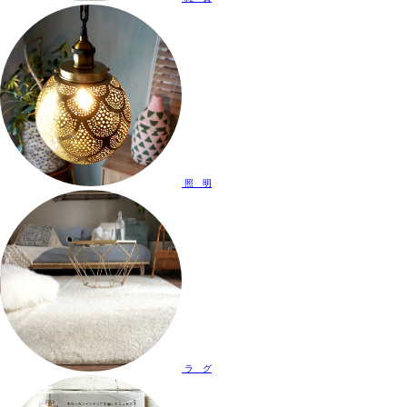
照 明
ラ グ