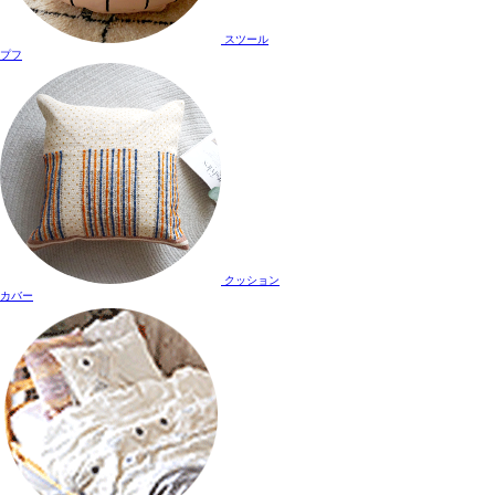
スツール
プフ
クッション
カバー