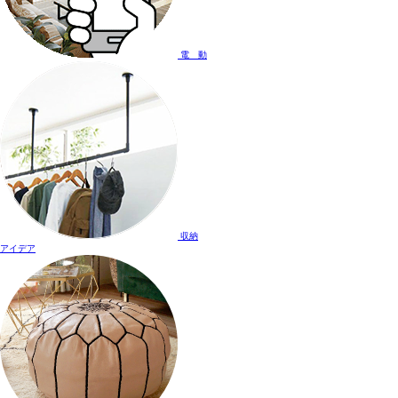
電 動
収納
アイデア