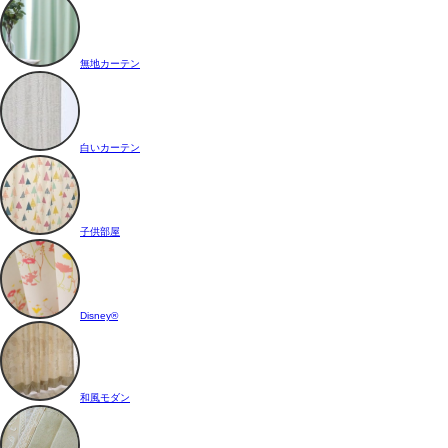
無地カーテン
白いカーテン
子供部屋
Disney®
和風モダン