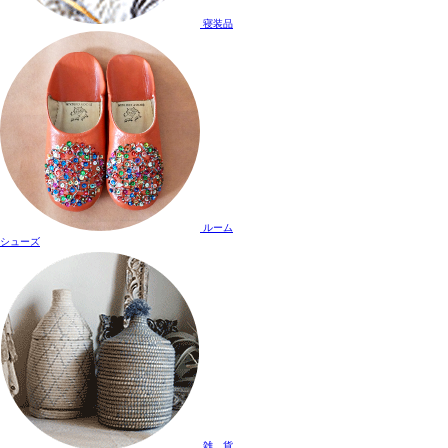
寝装品
ルーム
シューズ
雑 貨