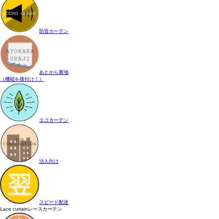
防音カーテン
あとから裏地
（機能を後付け！）
エコカーテン
法人向け
スピード配達
Lace curtain
レースカーテン