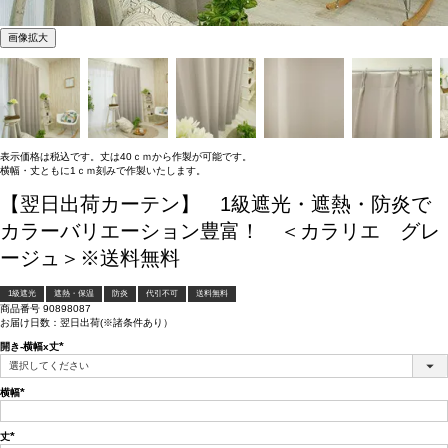
画像拡大
表示価格は税込です。丈は40ｃｍから作製が可能です。
横幅・丈ともに1ｃｍ刻みで作製いたします。
【翌日出荷カーテン】 1級遮光・遮熱・防炎で
カラーバリエーション豊富！ ＜カラリエ グレ
ージュ＞※送料無料
1級遮光
遮熱・保温
防炎
代引不可
送料無料
商品番号
90898087
お届け日数：翌日出荷(※諸条件あり）
開き-横幅x丈
(必
須)
横幅
(必
須)
丈