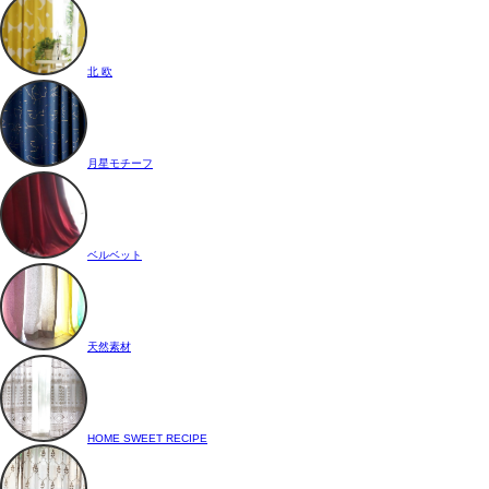
北 欧
月星モチーフ
ベルベット
天然素材
HOME SWEET RECIPE