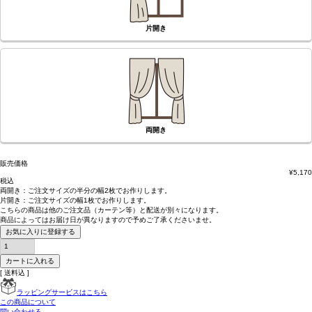
片開き
両開き
販売価格
¥
5,170
税込
両開き：
ご注文サイズの半分の幅2枚
でお作りします。
片開き：
ご注文サイズの幅1枚
でお作りします。
こちらの商品は
他のご注文品（カーテン等）と配送が別々
になります。
商品によっては
お届け日が異なります
ので予めご了承くださいませ。
お気に入りに登録する
カートに入れる
送料込
ラッピングサービスはこちら
この商品について
問い合わせる