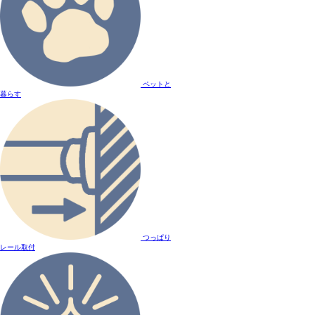
ペットと
暮らす
つっぱり
レール取付