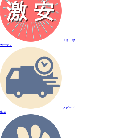
「激 安」
カーテン
スピード
出荷