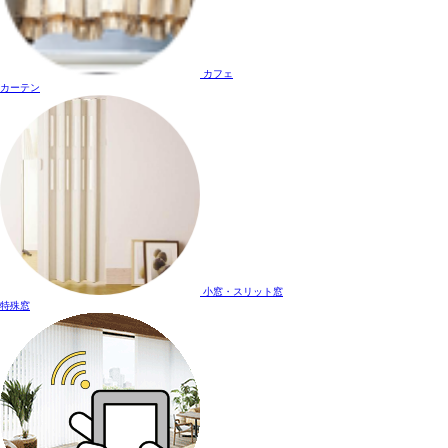
カフェ
カーテン
小窓・スリット窓
特殊窓