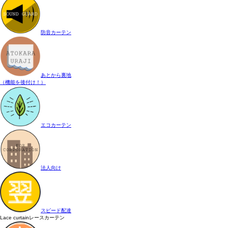
防音カーテン
あとから裏地
（機能を後付け！）
エコカーテン
法人向け
スピード配達
Lace curtain
レースカーテン