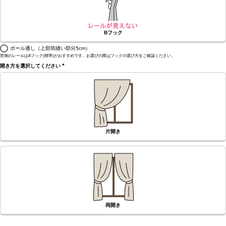
Bフック
ポール通し（上部筒縫い部分5cm）
窓側のレールはAフック(標準)がおすすめです。お選びの際はフックの選び方をご確認ください。
開き方を選択してください
(必
須)
片開き
両開き