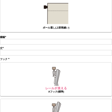
ポール通し(上部筒縫い)
横幅
(必
須)
丈
(必
須)
フック
(必
須)
Aフック(標準)