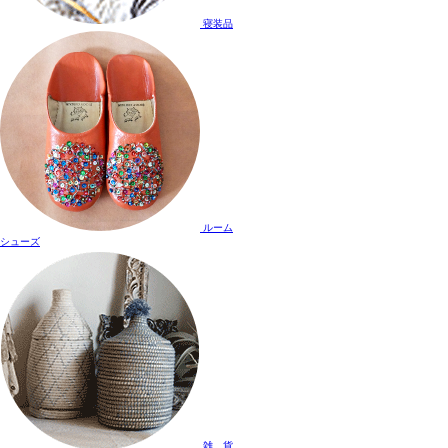
寝装品
ルーム
シューズ
雑 貨