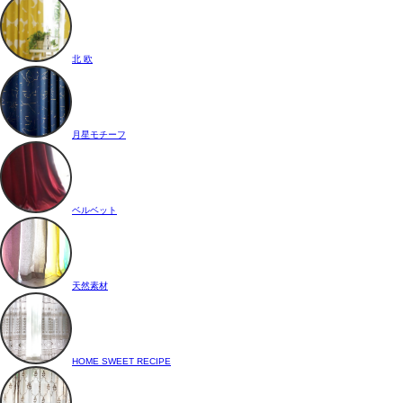
北 欧
月星モチーフ
ベルベット
天然素材
HOME SWEET RECIPE