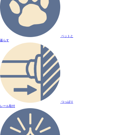
ペットと
暮らす
つっぱり
レール取付