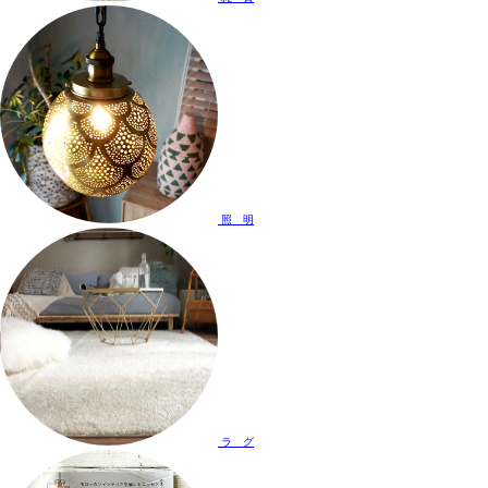
照 明
ラ グ