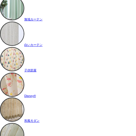
無地カーテン
白いカーテン
子供部屋
Disney®
和風モダン