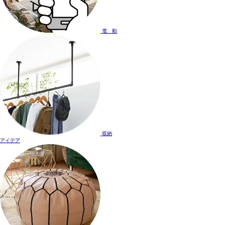
電 動
収納
アイデア