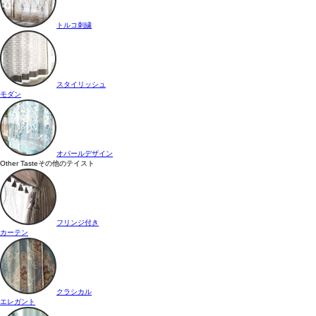
トルコ刺繍
スタイリッシュ
モダン
オパールデザイン
Other Taste
その他のテイスト
フリンジ付き
カーテン
クラシカル
エレガント