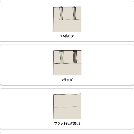
(必
須)
1.5倍ヒダ
2倍ヒダ
フラット(ヒダ無し)