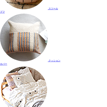
スツール
プフ
クッション
カバー