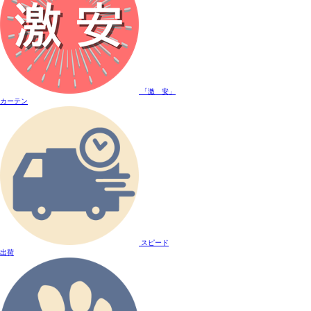
「激 安」
カーテン
スピード
出荷