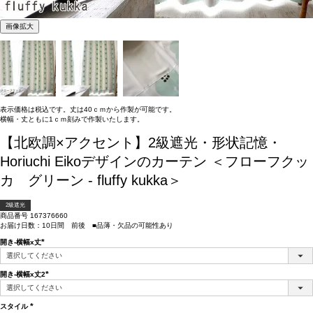
画像拡大
表示価格は税込です。丈は40ｃｍから作製が可能です。
横幅・丈ともに1ｃｍ刻みで作製いたします。
【北欧調×アクセント】2級遮光・形状記憶・
Horiuchi Eikoデザインのカーテン ＜フローフクッ
カ グリーン - fluffy kukka＞
2級遮光
商品番号
167376660
お届け日数：10日間 前後 ■品薄・欠品の可能性あり
開き-横幅x丈
(必
須)
開き-横幅x丈2
(必
須)
スタイル