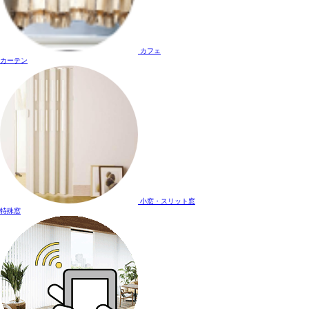
カフェ
カーテン
小窓・スリット窓
特殊窓