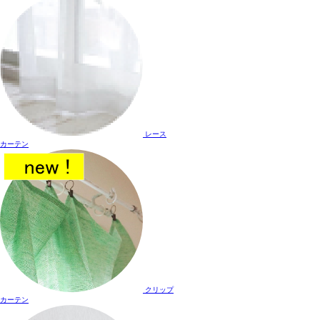
レース
カーテン
クリップ
カーテン