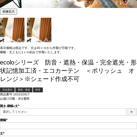
画像拡大
表示価格は税込です。丈は40ｃｍから作製が可能です。
横幅・丈ともに1ｃｍ刻みで作製いたします。
ecoloシリーズ 防音・遮熱・保温・完全遮光・形
状記憶加工済・エコカーテン ＜ポリッシュ オ
レンジ＞※シェード作成不可
完全遮光
遮熱・保温
防音
商品番号
163102917
お届け日数：約2週間
開き-横幅x丈
(必
須)
横幅
(必
須)
丈