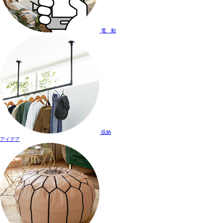
電 動
収納
アイデア