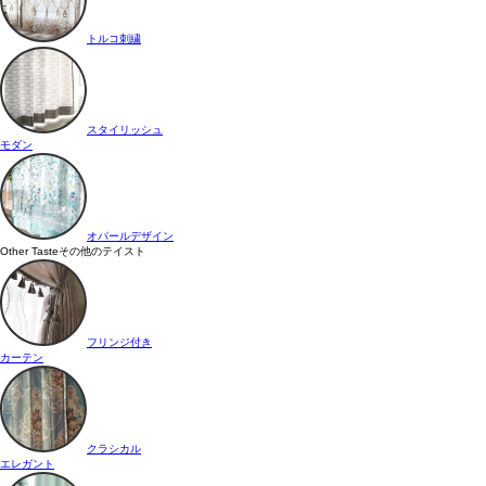
トルコ刺繍
スタイリッシュ
モダン
オパールデザイン
Other Taste
その他のテイスト
フリンジ付き
カーテン
クラシカル
エレガント