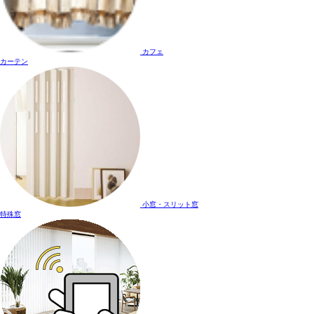
カフェ
カーテン
小窓・スリット窓
特殊窓