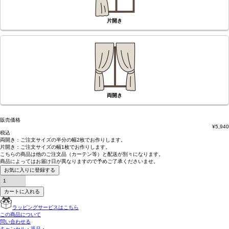
片開き
両開き
販売価格
¥
5,940
税込
両開き：
ご注文サイズの半分の幅2枚
でお作りします。
片開き：
ご注文サイズの幅1枚
でお作りします。
こちらの商品は
他のご注文品（カーテン等）と配送が別々
になります。
商品によっては
お届け日が異なります
ので予めご了承くださいませ。
お気に入りに登録する
カートに入れる
ラッピングサービスはこちら
この商品について
問い合わせる
キャンセル・返品・