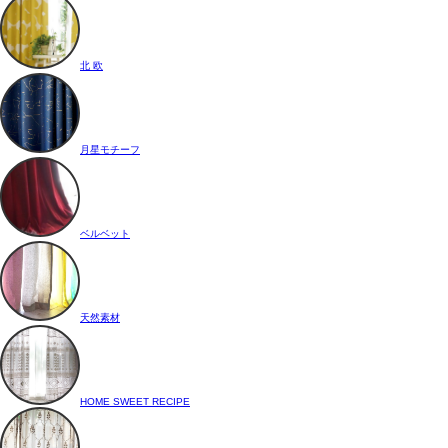
北 欧
月星モチーフ
ベルベット
天然素材
HOME SWEET RECIPE