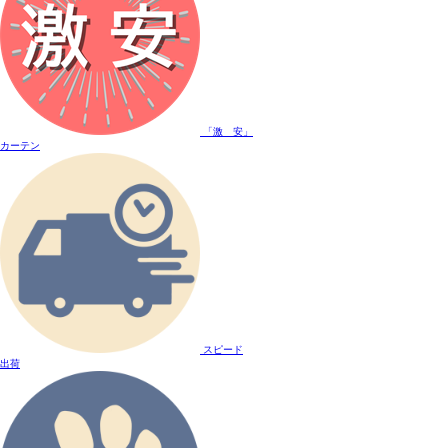
「激 安」
カーテン
スピード
出荷