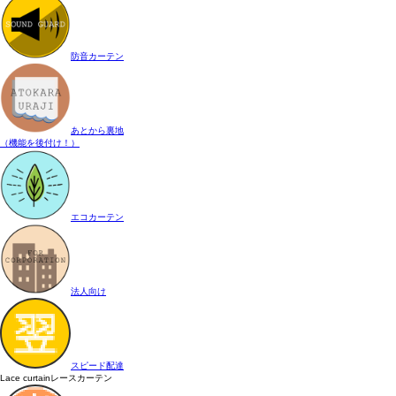
防音カーテン
あとから裏地
（機能を後付け！）
エコカーテン
法人向け
スピード配達
Lace curtain
レースカーテン