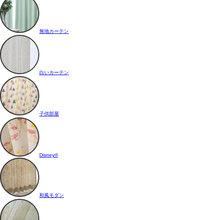
無地カーテン
白いカーテン
子供部屋
Disney®
和風モダン