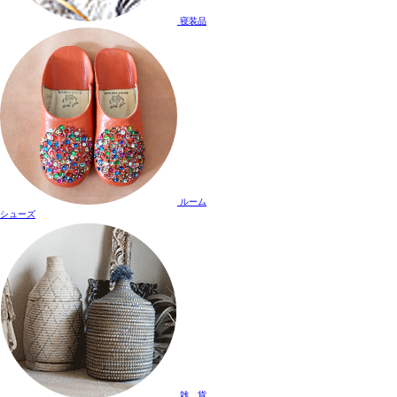
寝装品
ルーム
シューズ
雑 貨