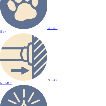
ペットと
暮らす
つっぱり
レール取付