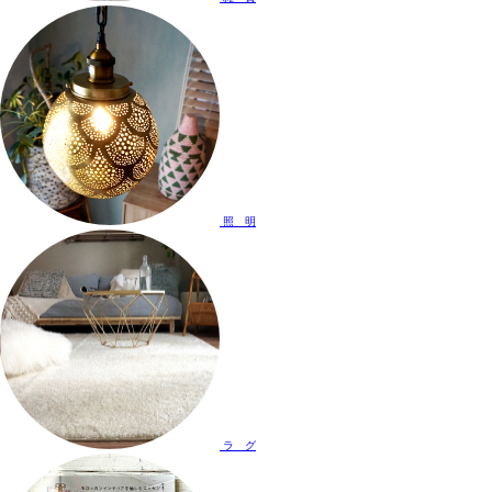
照 明
ラ グ