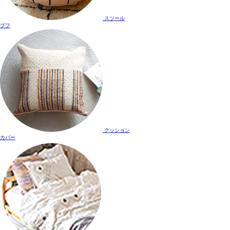
スツール
プフ
クッション
カバー