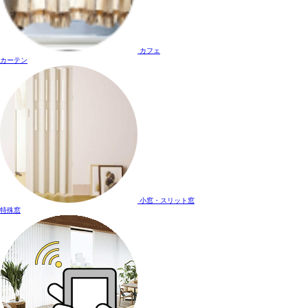
カフェ
カーテン
小窓・スリット窓
特殊窓