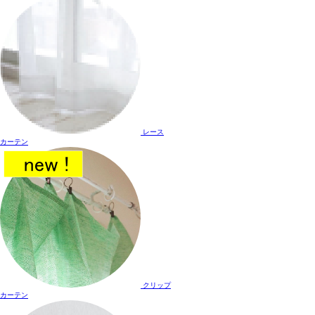
レース
カーテン
クリップ
カーテン