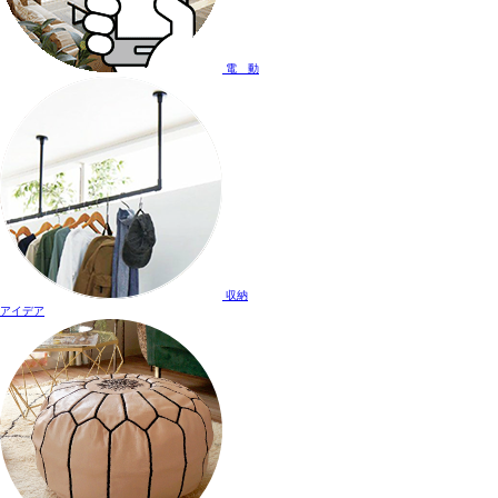
電 動
収納
アイデア