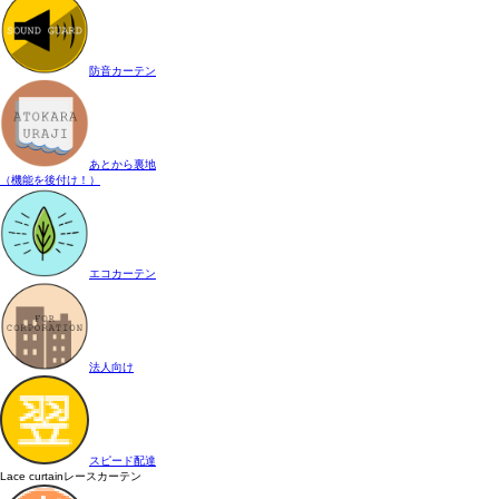
防音カーテン
あとから裏地
（機能を後付け！）
エコカーテン
法人向け
スピード配達
Lace curtain
レースカーテン