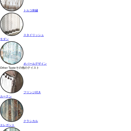
トルコ刺繍
スタイリッシュ
モダン
オパールデザイン
Other Taste
その他のテイスト
フリンジ付き
カーテン
クラシカル
エレガント