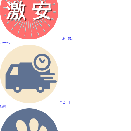
「激 安」
カーテン
スピード
出荷