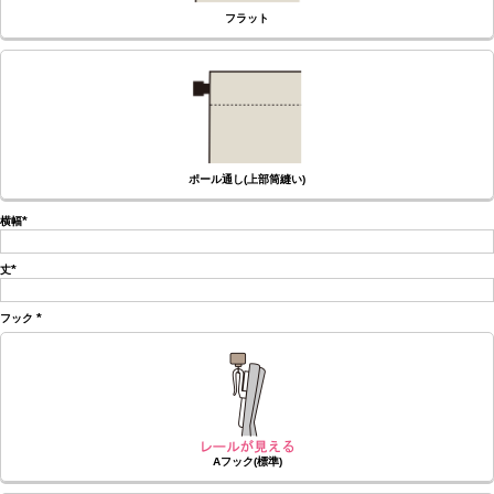
フラット
ポール通し(上部筒縫い)
横幅
(必
須)
丈
(必
須)
フック
(必
須)
Aフック(標準)