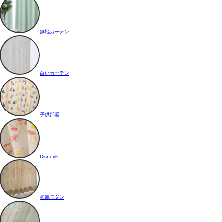
無地カーテン
白いカーテン
子供部屋
Disney®
和風モダン