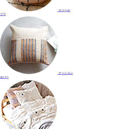
スツール
プフ
クッション
カバー