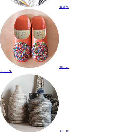
寝装品
ルーム
シューズ
雑 貨