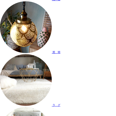
照 明
ラ グ