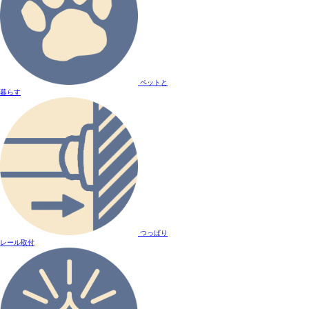
ペットと
暮らす
つっぱり
レール取付