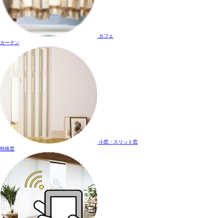
カフェ
カーテン
小窓・スリット窓
特殊窓