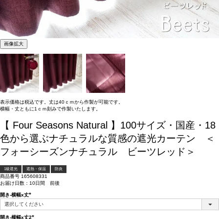
画像拡大
表示価格は税込です。丈は40ｃｍから作製が可能です。
横幅・丈ともに1ｃｍ刻みで作製いたします。
【 Four Seasons Natural 】100サイズ・国産・18
色から選ぶナチュラルな質感の遮光カーテン ＜
フォーシーズンナチュラル ビーツレッド＞
1級遮光
遮熱・保温
防炎
商品番号
165608331
お届け日数：10日間 前後
開き-横幅x丈
(必
須)
開き-横幅x丈2