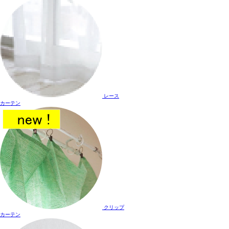
レース
カーテン
クリップ
カーテン