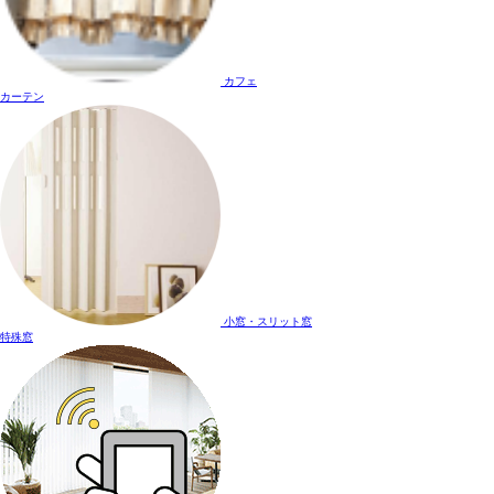
カフェ
カーテン
小窓・スリット窓
特殊窓