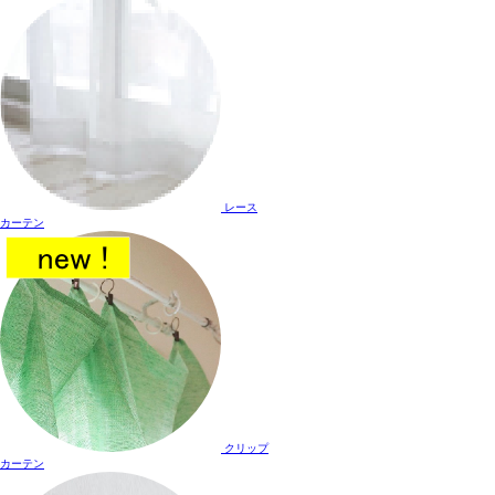
レース
カーテン
クリップ
カーテン