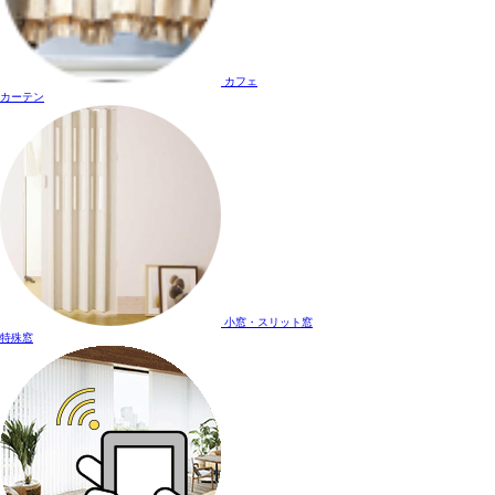
カフェ
カーテン
小窓・スリット窓
特殊窓