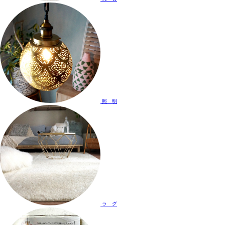
照 明
ラ グ