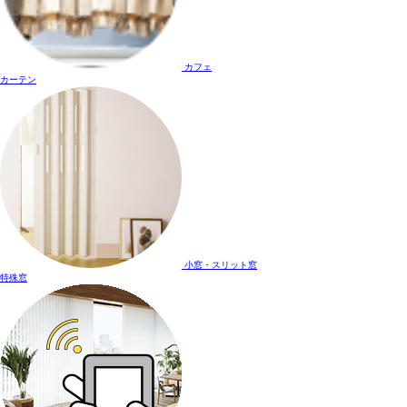
カフェ
カーテン
小窓・スリット窓
特殊窓