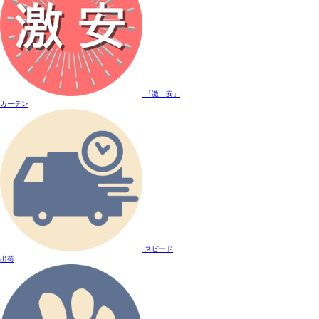
「激 安」
カーテン
スピード
出荷