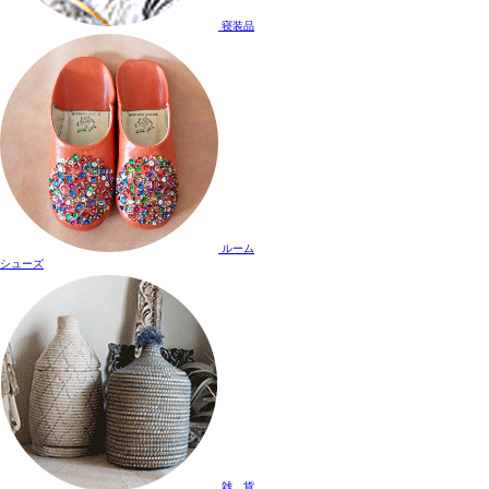
寝装品
ルーム
シューズ
雑 貨