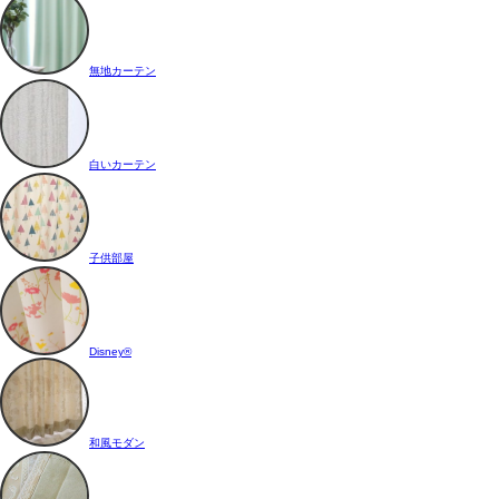
無地カーテン
白いカーテン
子供部屋
Disney®
和風モダン