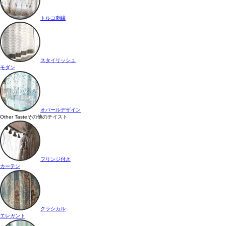
トルコ刺繍
スタイリッシュ
モダン
オパールデザイン
Other Taste
その他のテイスト
フリンジ付き
カーテン
クラシカル
エレガント