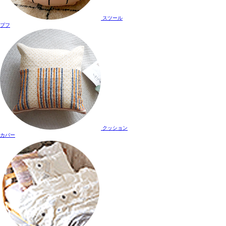
スツール
プフ
クッション
カバー