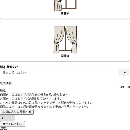
片開き
両開き
開き-横幅x丈
(必
須)
販売価格
¥
9,020
税込
両開き：
ご注文サイズの半分の幅2枚
でお作りします。
片開き：
ご注文サイズの幅1枚
でお作りします。
こちらの商品は
他のご注文品（カーテン等）と配送が別々
になります。
商品によっては
お届け日が異なります
ので予めご了承くださいませ。
お気に入りに登録する
カートに入れる