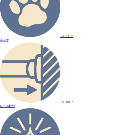
ペットと
暮らす
つっぱり
レール取付