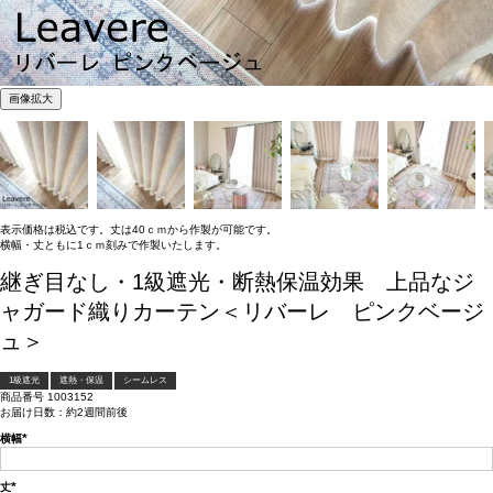
画像拡大
表示価格は税込です。丈は40ｃｍから作製が可能です。
横幅・丈ともに1ｃｍ刻みで作製いたします。
継ぎ目なし・1級遮光・断熱保温効果 上品なジ
ャガード織りカーテン＜リバーレ ピンクベージ
ュ＞
1級遮光
遮熱・保温
シームレス
商品番号
1003152
お届け日数：約2週間前後
横幅
(必
須)
丈