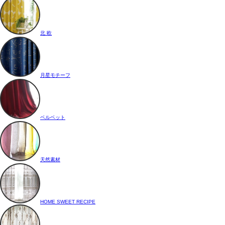
北 欧
月星モチーフ
ベルベット
天然素材
HOME SWEET RECIPE