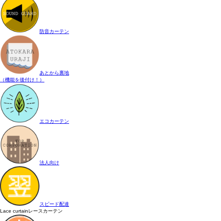
防音カーテン
あとから裏地
（機能を後付け！）
エコカーテン
法人向け
スピード配達
Lace curtain
レースカーテン