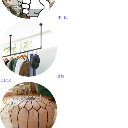
電 動
収納
アイデア