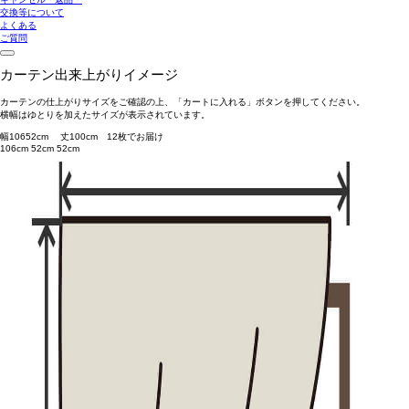
交換等について
よくある
ご質問
カーテン出来上がりイメージ
カーテンの仕上がりサイズをご確認の上、「カートに入れる」ボタンを押してください。
横幅はゆとりを加えたサイズが表示されています。
幅
106
52
cm 丈
100
cm
1
2
枚でお届け
106cm
52cm
52cm