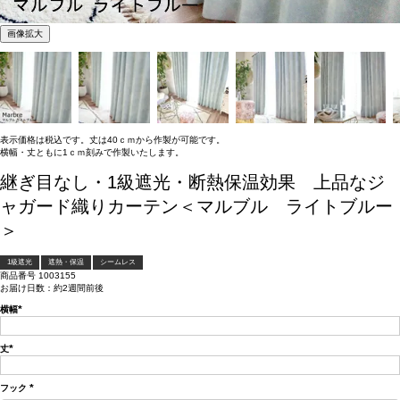
画像拡大
表示価格は税込です。丈は40ｃｍから作製が可能です。
横幅・丈ともに1ｃｍ刻みで作製いたします。
継ぎ目なし・1級遮光・断熱保温効果 上品なジ
ャガード織りカーテン＜マルブル ライトブルー
＞
1級遮光
遮熱・保温
シームレス
商品番号
1003155
お届け日数：約2週間前後
横幅
(必
須)
丈
(必
須)
フック