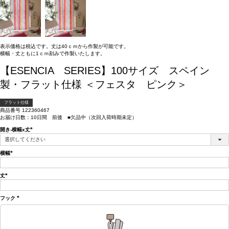
表示価格は税込です。丈は40ｃｍから作製が可能です。
横幅・丈ともに1ｃｍ刻みで作製いたします。
【ESENCIA SERIES】100サイズ スペイン
製・フラット仕様 ＜フェスタ ピンク＞
フラット仕様
商品番号
122360467
お届け日数：10日間 前後 ■欠品中（次回入荷時期未定）
開き-横幅x丈
(必
須)
横幅
(必
須)
丈
(必
須)
フック
(必
須)