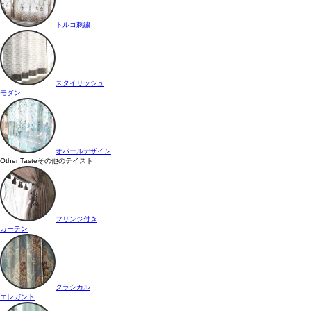
トルコ刺繍
スタイリッシュ
モダン
オパールデザイン
Other Taste
その他のテイスト
フリンジ付き
カーテン
クラシカル
エレガント