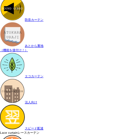
防音カーテン
あとから裏地
（機能を後付け！）
エコカーテン
法人向け
スピード配達
Lace curtain
レースカーテン