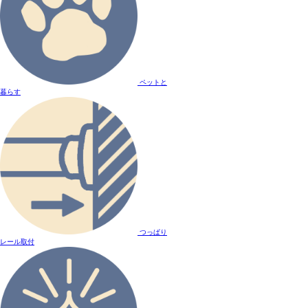
ペットと
暮らす
つっぱり
レール取付