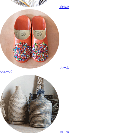
寝装品
ルーム
シューズ
雑 貨