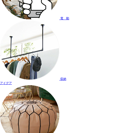
電 動
収納
アイデア