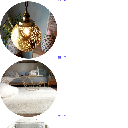
照 明
ラ グ