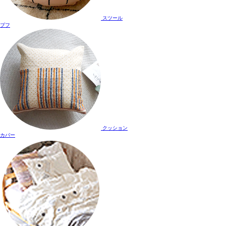
スツール
プフ
クッション
カバー