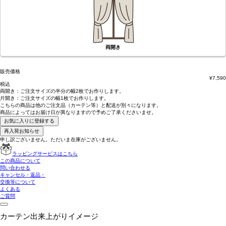
両開き
販売価格
¥
7,590
税込
両開き：
ご注文サイズの半分の幅2枚
でお作りします。
片開き：
ご注文サイズの幅1枚
でお作りします。
こちらの商品は
他のご注文品（カーテン等）と配送が別々
になります。
商品によっては
お届け日が異なります
ので予めご了承くださいませ。
お気に入りに登録する
再入荷お知らせ
申し訳ございません。ただいま在庫がございません。
ラッピングサービスはこちら
この商品について
問い合わせる
キャンセル・返品・
交換等について
よくある
ご質問
カーテン出来上がりイメージ