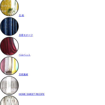
北 欧
月星モチーフ
ベルベット
天然素材
HOME SWEET RECIPE