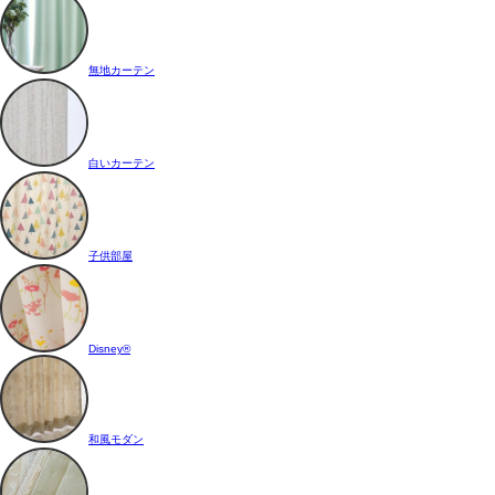
無地カーテン
白いカーテン
子供部屋
Disney®
和風モダン