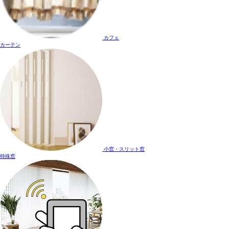
カフェ
カーテン
小窓・スリット窓
特殊窓