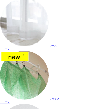
レース
カーテン
クリップ
カーテン