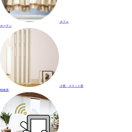
カフェ
カーテン
小窓・スリット窓
特殊窓