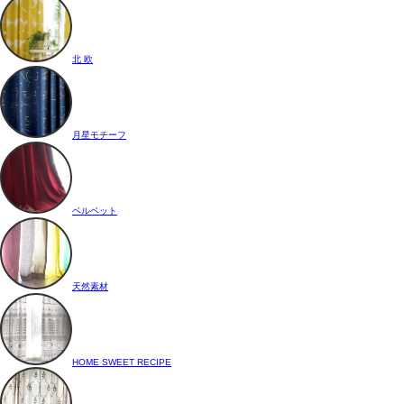
北 欧
月星モチーフ
ベルベット
天然素材
HOME SWEET RECIPE