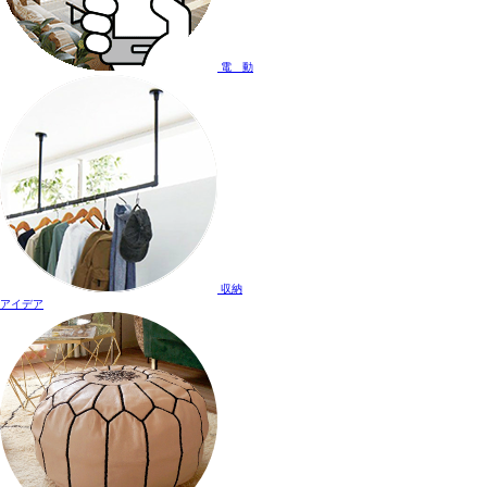
電 動
収納
アイデア