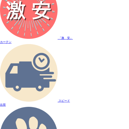
「激 安」
カーテン
スピード
出荷