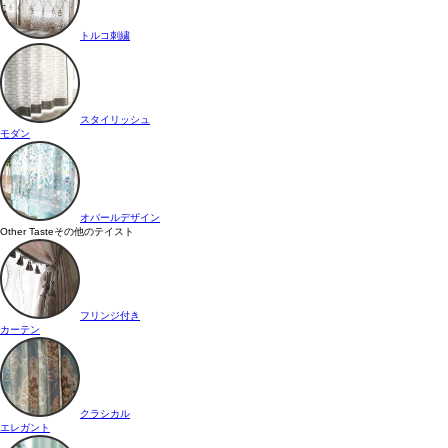
トルコ刺繍
スタイリッシュ
モダン
オパールデザイン
Other Taste
その他のテイスト
フリンジ付き
カーテン
クラシカル
エレガント