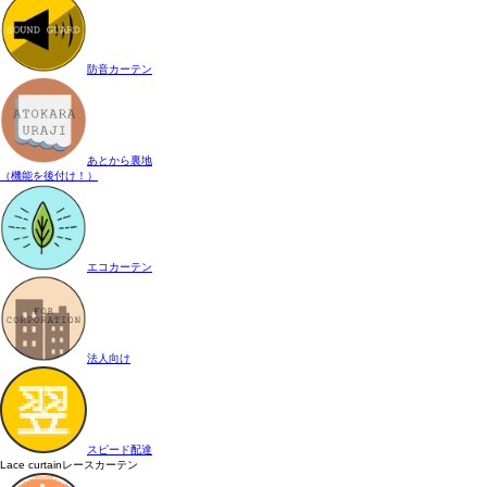
防音カーテン
あとから裏地
（機能を後付け！）
エコカーテン
法人向け
スピード配達
Lace curtain
レースカーテン