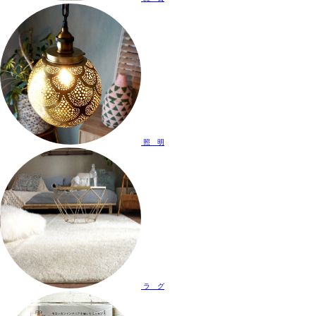
照 明
ラ グ