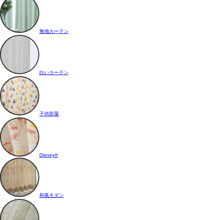
無地カーテン
白いカーテン
子供部屋
Disney®
和風モダン