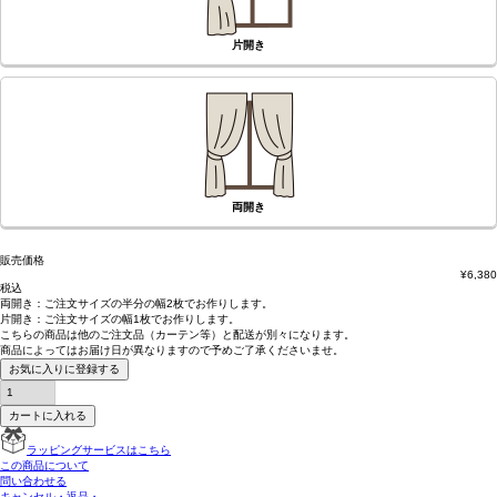
片開き
両開き
販売価格
¥
6,380
税込
両開き：
ご注文サイズの半分の幅2枚
でお作りします。
片開き：
ご注文サイズの幅1枚
でお作りします。
こちらの商品は
他のご注文品（カーテン等）と配送が別々
になります。
商品によっては
お届け日が異なります
ので予めご了承くださいませ。
お気に入りに登録する
カートに入れる
ラッピングサービスはこちら
この商品について
問い合わせる
キャンセル・返品・