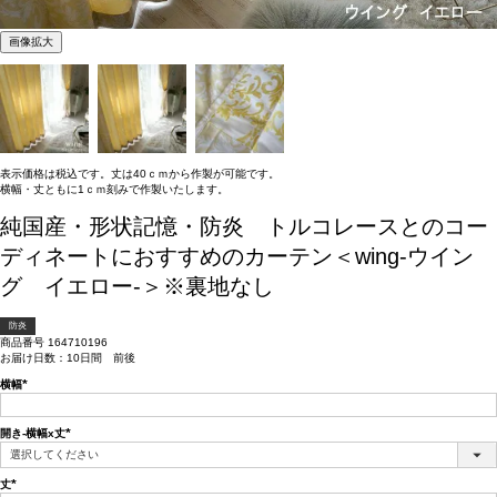
画像拡大
表示価格は税込です。丈は40ｃｍから作製が可能です。
横幅・丈ともに1ｃｍ刻みで作製いたします。
純国産・形状記憶・防炎 トルコレースとのコー
ディネートにおすすめのカーテン＜wing-ウイン
グ イエロー-＞※裏地なし
防炎
商品番号
164710196
お届け日数：10日間 前後
横幅
(必
須)
開き-横幅x丈
(必
須)
丈