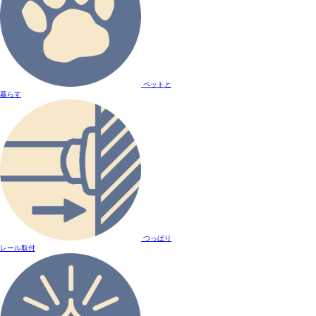
ペットと
暮らす
つっぱり
レール取付