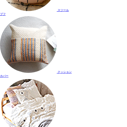
スツール
プフ
クッション
カバー