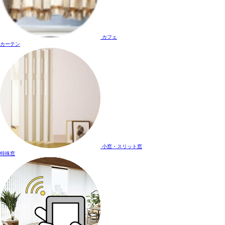
カフェ
カーテン
小窓・スリット窓
特殊窓