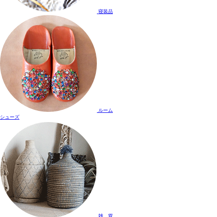
寝装品
ルーム
シューズ
雑 貨