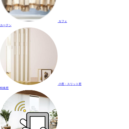
カフェ
カーテン
小窓・スリット窓
特殊窓