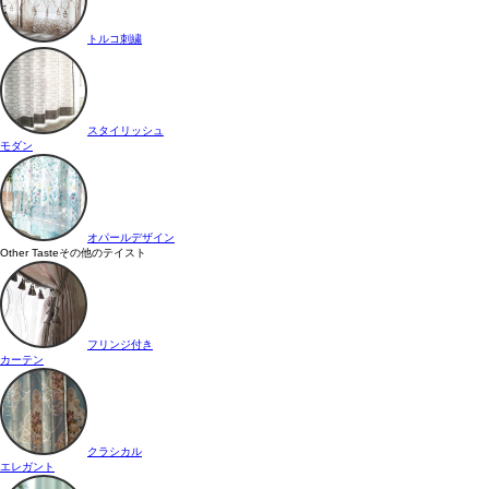
トルコ刺繍
スタイリッシュ
モダン
オパールデザイン
Other Taste
その他のテイスト
フリンジ付き
カーテン
クラシカル
エレガント