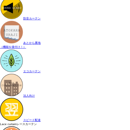
防音カーテン
あとから裏地
（機能を後付け！）
エコカーテン
法人向け
スピード配達
Lace curtain
レースカーテン