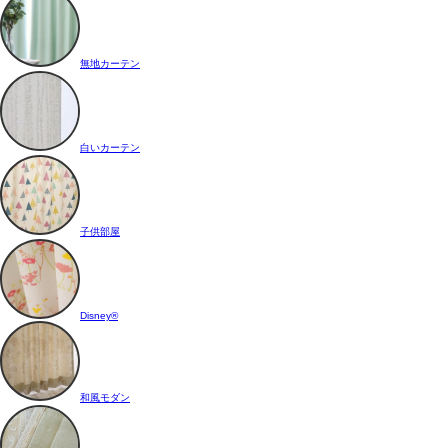
無地カーテン
白いカーテン
子供部屋
Disney®
和風モダン