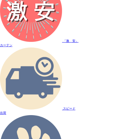
「激 安」
カーテン
スピード
出荷