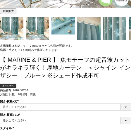
画像拡大
表示価格は税込です。丈は40ｃｍから作製が可能です。
横幅・丈ともに1ｃｍ刻みで作製いたします。
【 MARINE & PIER 】 魚モチーフの超音波カット
がキラキラ輝く！厚地カーテン ＜シャイン イン
ザシー ブルー＞※シェード作成不可
オリジナル
商品番号
169250204
お届け日数：10日間 前後
開き-横幅x丈
(必
須)
開き-横幅x丈2
(必
須)
スタイル