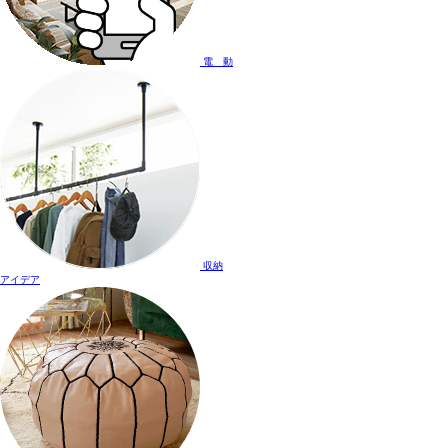
電 動
収納
アイデア