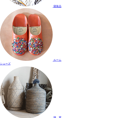
寝装品
ルーム
シューズ
雑 貨