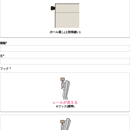
ポール通し(上部筒縫い)
横幅
(必
須)
丈
(必
須)
フック
(必
須)
Aフック(標準)