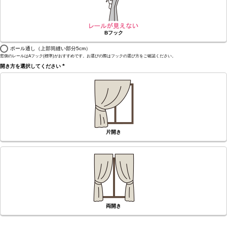
Bフック
ポール通し（上部筒縫い部分5cm）
窓側のレールはAフック(標準)がおすすめです。お選びの際はフックの選び方をご確認ください。
開き方を選択してください
(必
須)
片開き
両開き