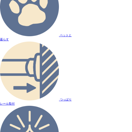
ペットと
暮らす
つっぱり
レール取付