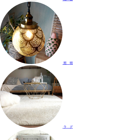
照 明
ラ グ