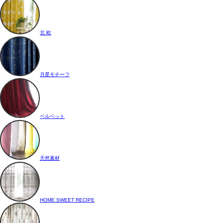
北 欧
月星モチーフ
ベルベット
天然素材
HOME SWEET RECIPE