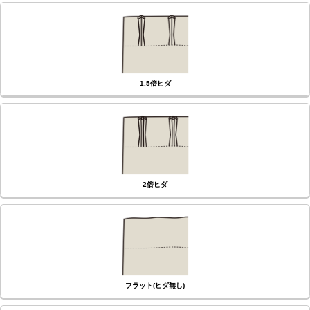
(必
須)
1.5倍ヒダ
2倍ヒダ
フラット(ヒダ無し)