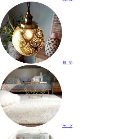
照 明
ラ グ