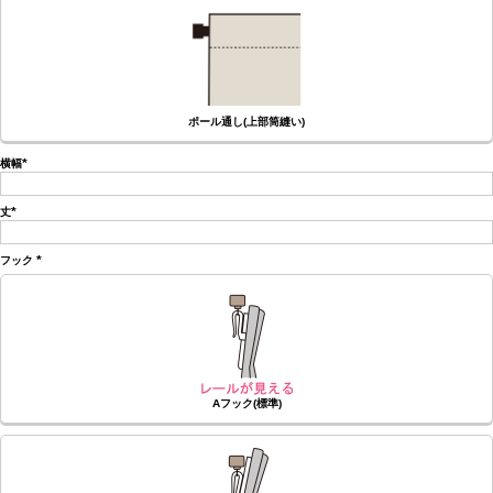
ポール通し(上部筒縫い)
横幅
(必
須)
丈
(必
須)
フック
(必
須)
Aフック(標準)