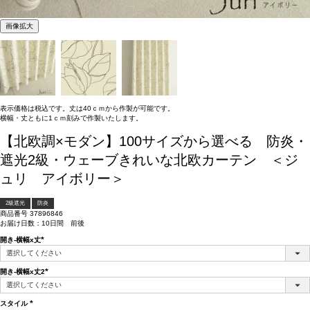
画像拡大
表示価格は税込です。丈は40ｃｍから作製が可能です。
横幅・丈ともに1ｃｍ刻みで作製いたします。
【北欧調×モダン】100サイズから選べる 防炎・
遮光2級・ウェーブきれいな北欧カーテン ＜ジ
ュリ アイボリー＞
2級遮光
防炎
商品番号
37896846
お届け日数：10日間 前後
開き-横幅x丈
(必
須)
開き-横幅x丈2
(必
須)
スタイル