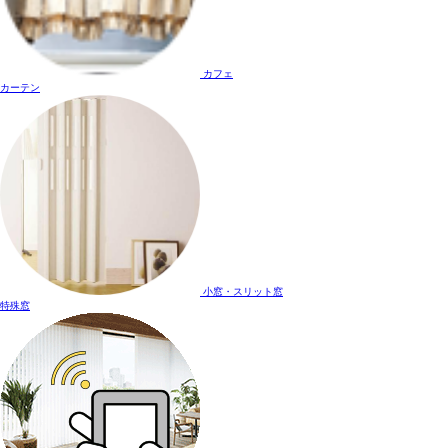
カフェ
カーテン
小窓・スリット窓
特殊窓