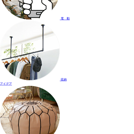
電 動
収納
アイデア