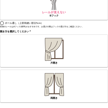
Bフック
ポール通し（上部筒縫い部分5cm）
窓側のレールはAフック(標準)がおすすめです。お選びの際はフックの選び方をご確認ください。
開き方を選択してください
(必
須)
片開き
両開き