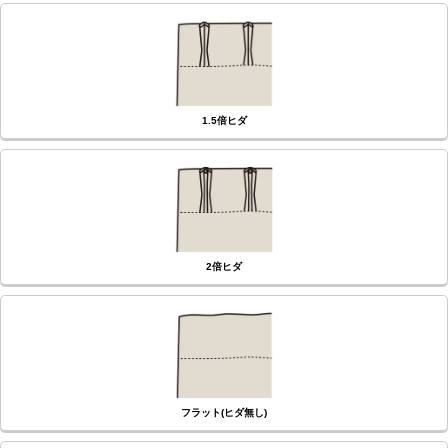
(必
須)
1.5倍ヒダ
2倍ヒダ
フラット(ヒダ無し)