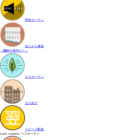
防音カーテン
あとから裏地
（機能を後付け！）
エコカーテン
法人向け
スピード配達
Lace curtain
レースカーテン