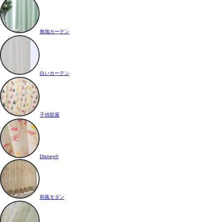
無地カーテン
白いカーテン
子供部屋
Disney®
和風モダン