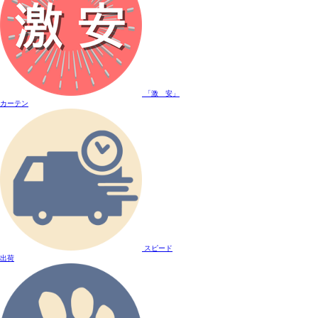
「激 安」
カーテン
スピード
出荷