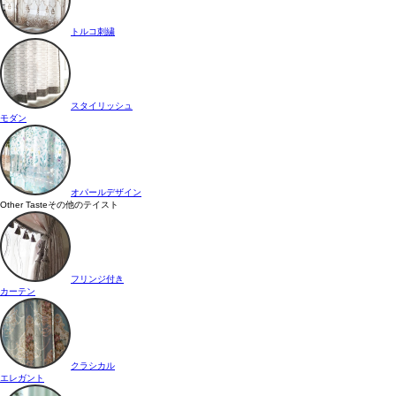
トルコ刺繍
スタイリッシュ
モダン
オパールデザイン
Other Taste
その他のテイスト
フリンジ付き
カーテン
クラシカル
エレガント