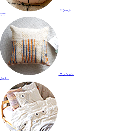
スツール
プフ
クッション
カバー