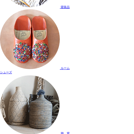
寝装品
ルーム
シューズ
雑 貨