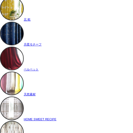
北 欧
月星モチーフ
ベルベット
天然素材
HOME SWEET RECIPE