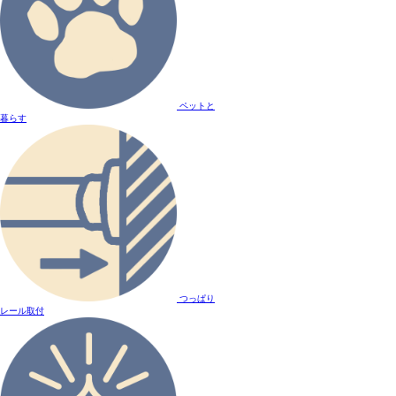
ペットと
暮らす
つっぱり
レール取付