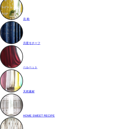
北 欧
月星モチーフ
ベルベット
天然素材
HOME SWEET RECIPE