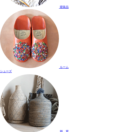
寝装品
ルーム
シューズ
雑 貨