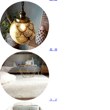
照 明
ラ グ