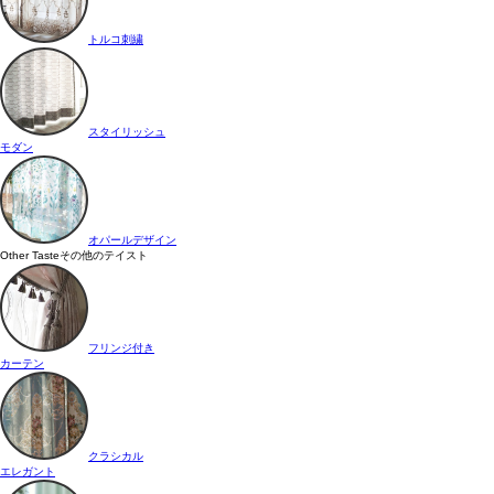
トルコ刺繍
スタイリッシュ
モダン
オパールデザイン
Other Taste
その他のテイスト
フリンジ付き
カーテン
クラシカル
エレガント