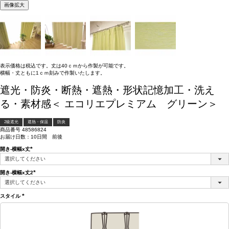
画像拡大
表示価格は税込です。丈は40ｃｍから作製が可能です。
横幅・丈ともに1ｃｍ刻みで作製いたします。
遮光・防炎・断熱・遮熱・形状記憶加工・洗え
る・素材感＜ エコリエプレミアム グリーン＞
2級遮光
遮熱・保温
防炎
商品番号
48586824
お届け日数：10日間 前後
開き-横幅x丈
(必
須)
開き-横幅x丈2
(必
須)
スタイル
(必
須)