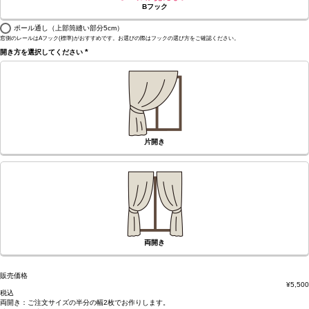
Bフック
ポール通し（上部筒縫い部分5cm）
窓側のレールはAフック(標準)がおすすめです。お選びの際はフックの選び方をご確認ください。
開き方を選択してください
(必
須)
片開き
両開き
販売価格
¥
5,500
税込
両開き：
ご注文サイズの半分の幅2枚
でお作りします。