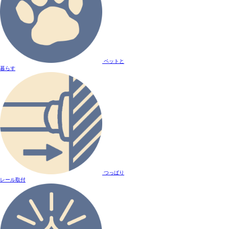
ペットと
暮らす
つっぱり
レール取付