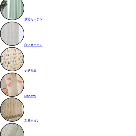
無地カーテン
白いカーテン
子供部屋
Disney®
和風モダン