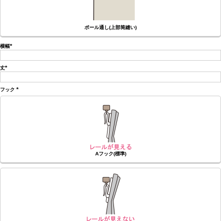
ポール通し(上部筒縫い)
横幅
(必
須)
丈
(必
須)
フック
(必
須)
Aフック(標準)