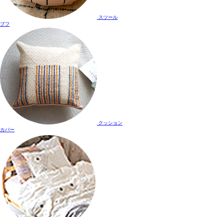
スツール
プフ
クッション
カバー