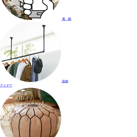
電 動
収納
アイデア