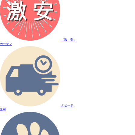
「激 安」
カーテン
スピード
出荷