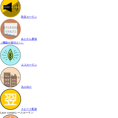
防音カーテン
あとから裏地
（機能を後付け！）
エコカーテン
法人向け
スピード配達
Lace curtain
レースカーテン