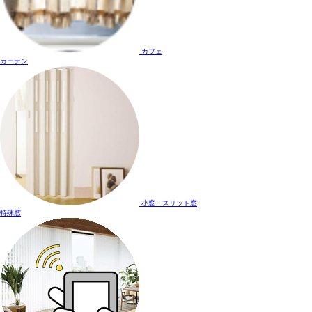
カフェ
カーテン
小窓・スリット窓
特殊窓