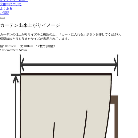
交換等について
よくある
ご質問
カーテン出来上がりイメージ
カーテンの仕上がりサイズをご確認の上、「カートに入れる」ボタンを押してください。
横幅はゆとりを加えたサイズが表示されています。
幅
106
52
cm 丈
100
cm
1
2
枚でお届け
106cm
52cm
52cm