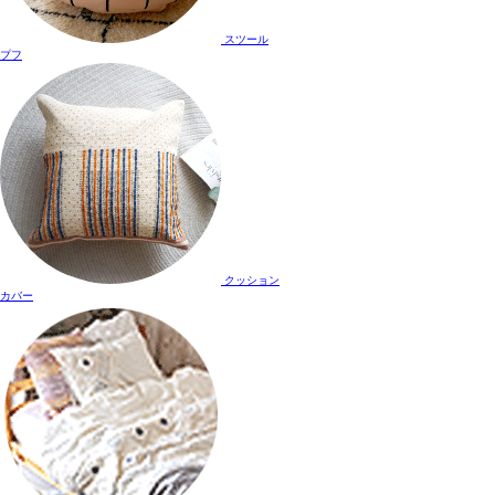
スツール
プフ
クッション
カバー