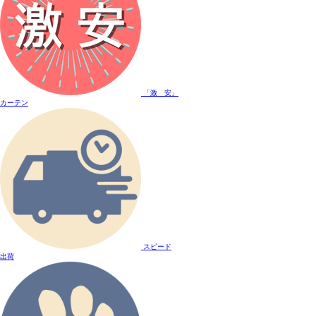
「激 安」
カーテン
スピード
出荷