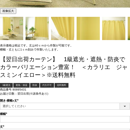
画像拡大
表示価格は税込です。丈は40ｃｍから作製が可能です。
横幅・丈ともに1ｃｍ刻みで作製いたします。
【翌日出荷カーテン】 1級遮光・遮熱・防炎で
カラーバリエーション豊富！ ＜カラリエ ジャ
スミンイエロー＞※送料無料
1級遮光
遮熱・保温
防炎
代引不可
送料無料
商品番号
90895431
お届け日数：翌日出荷(※諸条件あり)
開き-横幅x丈
(必
須)
横幅
(必
須)
丈