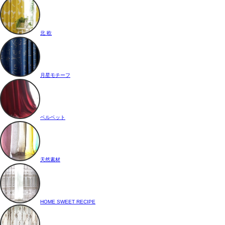
北 欧
月星モチーフ
ベルベット
天然素材
HOME SWEET RECIPE