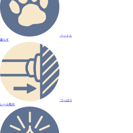
ペットと
暮らす
つっぱり
レール取付