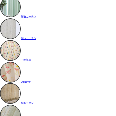
無地カーテン
白いカーテン
子供部屋
Disney®
和風モダン