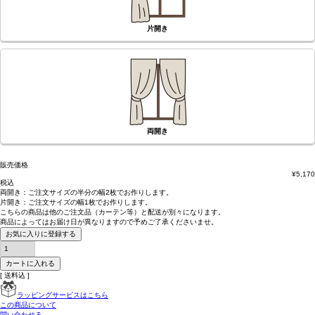
片開き
両開き
販売価格
¥
5,170
税込
両開き：
ご注文サイズの半分の幅2枚
でお作りします。
片開き：
ご注文サイズの幅1枚
でお作りします。
こちらの商品は
他のご注文品（カーテン等）と配送が別々
になります。
商品によっては
お届け日が異なります
ので予めご了承くださいませ。
お気に入りに登録する
カートに入れる
送料込
ラッピングサービスはこちら
この商品について
問い合わせる