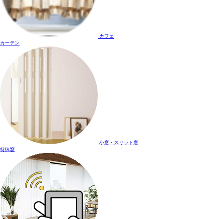
カフェ
カーテン
小窓・スリット窓
特殊窓