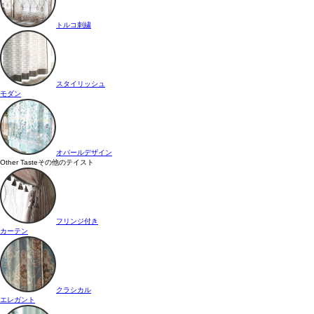
トルコ刺繍
スタイリッシュ
モダン
オパールデザイン
Other Taste
その他のテイスト
フリンジ付き
カーテン
クラシカル
エレガント