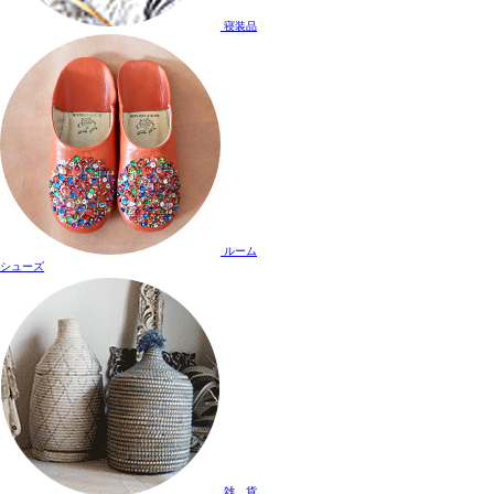
寝装品
ルーム
シューズ
雑 貨