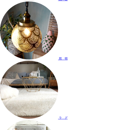
照 明
ラ グ