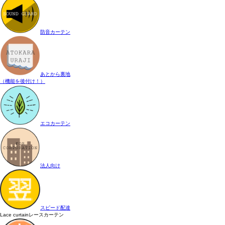
防音カーテン
あとから裏地
（機能を後付け！）
エコカーテン
法人向け
スピード配達
Lace curtain
レースカーテン