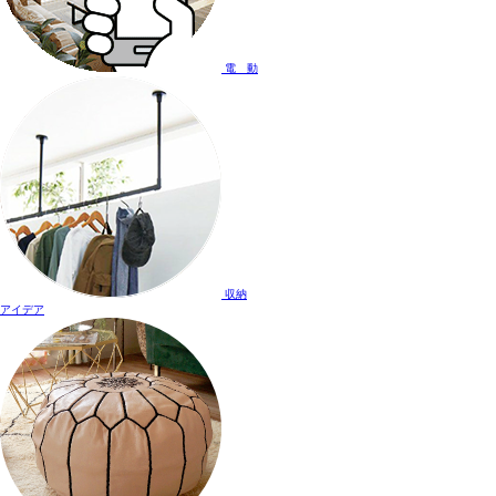
電 動
収納
アイデア