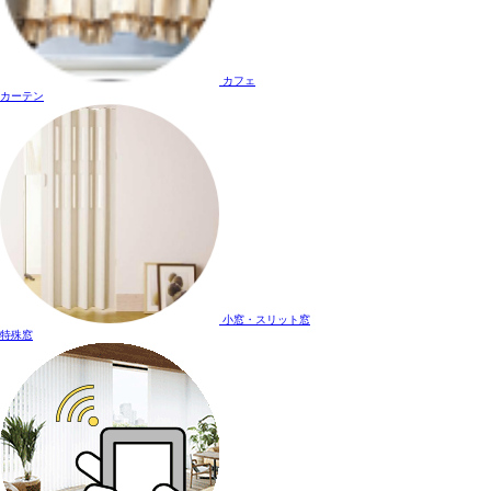
カフェ
カーテン
小窓・スリット窓
特殊窓