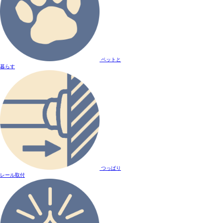
ペットと
暮らす
つっぱり
レール取付