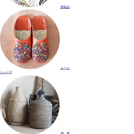
寝装品
ルーム
シューズ
雑 貨