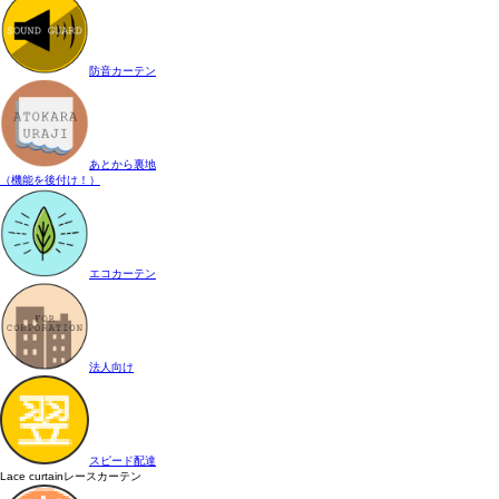
防音カーテン
あとから裏地
（機能を後付け！）
エコカーテン
法人向け
スピード配達
Lace curtain
レースカーテン