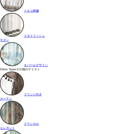
トルコ刺繍
スタイリッシュ
モダン
オパールデザイン
Other Taste
その他のテイスト
フリンジ付き
カーテン
クラシカル
エレガント