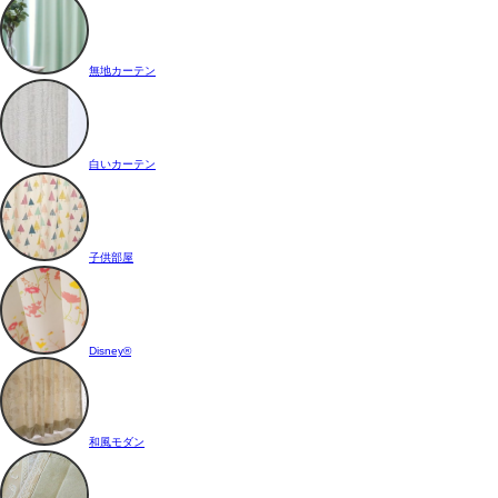
無地カーテン
白いカーテン
子供部屋
Disney®
和風モダン