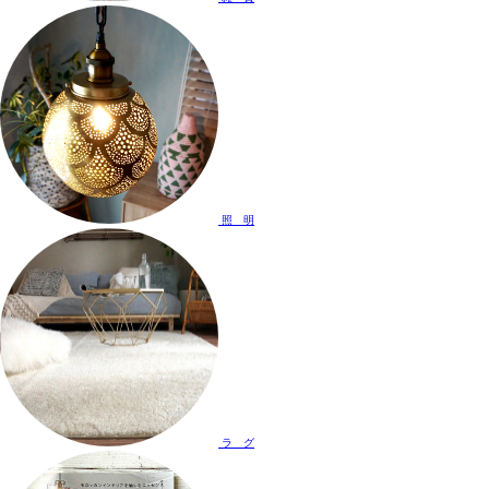
照 明
ラ グ