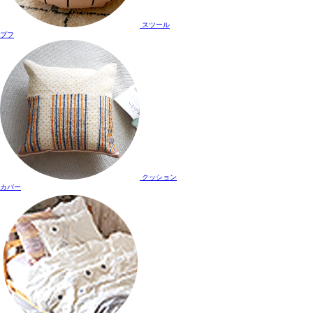
スツール
プフ
クッション
カバー