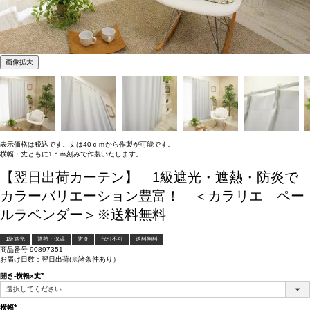
画像拡大
表示価格は税込です。丈は40ｃｍから作製が可能です。
横幅・丈ともに1ｃｍ刻みで作製いたします。
【翌日出荷カーテン】 1級遮光・遮熱・防炎で
カラーバリエーション豊富！ ＜カラリエ ペー
ルラベンダー＞※送料無料
1級遮光
遮熱・保温
防炎
代引不可
送料無料
商品番号
90897351
お届け日数：翌日出荷(※諸条件あり）
開き-横幅x丈
(必
須)
横幅