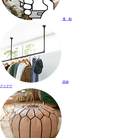
電 動
収納
アイデア