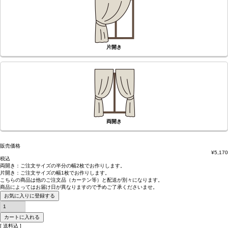
片開き
両開き
販売価格
¥
5,170
税込
両開き：
ご注文サイズの半分の幅2枚
でお作りします。
片開き：
ご注文サイズの幅1枚
でお作りします。
こちらの商品は
他のご注文品（カーテン等）と配送が別々
になります。
商品によっては
お届け日が異なります
ので予めご了承くださいませ。
お気に入りに登録する
カートに入れる
送料込