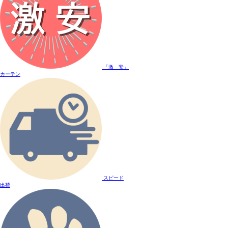
「激 安」
カーテン
スピード
出荷