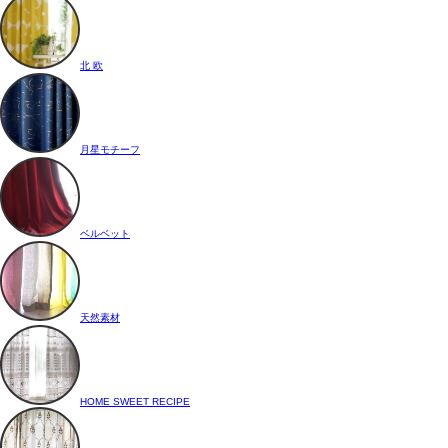
北 欧
月星モチーフ
ベルベット
天然素材
HOME SWEET RECIPE