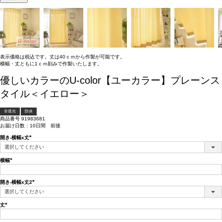
表示価格は税込です。丈は40ｃｍから作製が可能です。
横幅・丈ともに1ｃｍ刻みで作製いたします。
優しいカラーのU-color【ユーカラー】プレーンス
タイル＜イエロー＞
非遮光
防炎
商品番号
91983681
お届け日数：10日間 前後
開き-横幅x丈
(必
須)
横幅
(必
須)
開き-横幅x丈2
(必
須)
丈
(必
須)