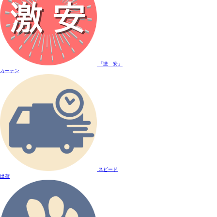
「激 安」
カーテン
スピード
出荷