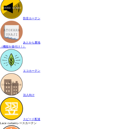
防音カーテン
あとから裏地
（機能を後付け！）
エコカーテン
法人向け
スピード配達
Lace curtain
レースカーテン