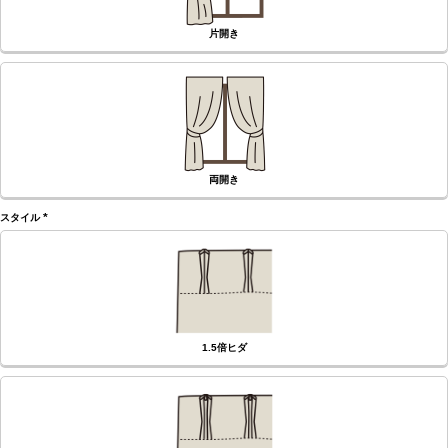
片開き
両開き
スタイル
(必
須)
1.5倍ヒダ