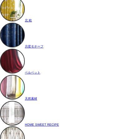
北 欧
月星モチーフ
ベルベット
天然素材
HOME SWEET RECIPE