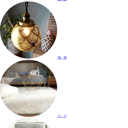
照 明
ラ グ