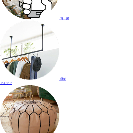
電 動
収納
アイデア