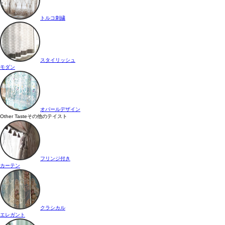
トルコ刺繍
スタイリッシュ
モダン
オパールデザイン
Other Taste
その他のテイスト
フリンジ付き
カーテン
クラシカル
エレガント