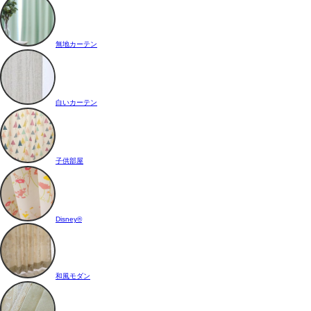
無地カーテン
白いカーテン
子供部屋
Disney®
和風モダン