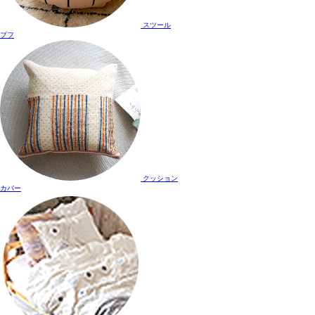
スツール
プフ
クッション
カバー