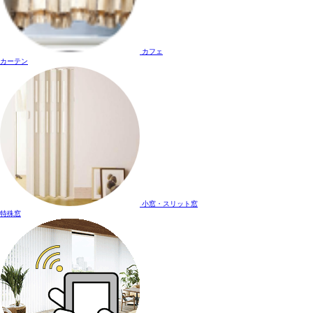
カフェ
カーテン
小窓・スリット窓
特殊窓