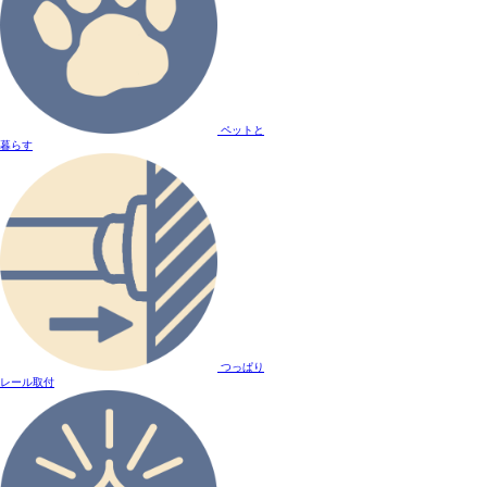
ペットと
暮らす
つっぱり
レール取付