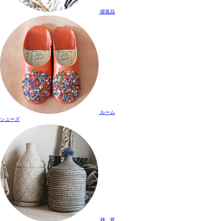
寝装品
ルーム
シューズ
雑 貨