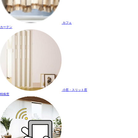
カフェ
カーテン
小窓・スリット窓
特殊窓