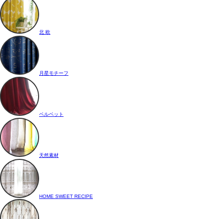
北 欧
月星モチーフ
ベルベット
天然素材
HOME SWEET RECIPE