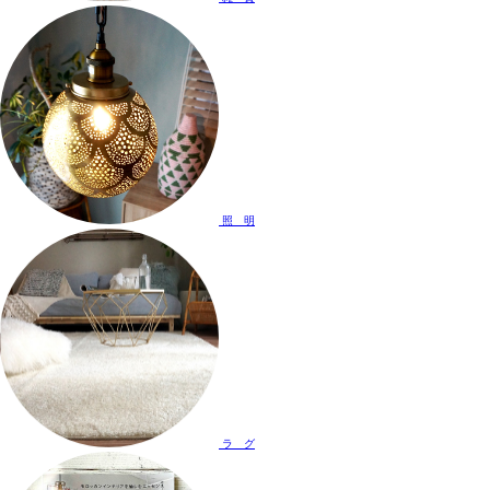
照 明
ラ グ