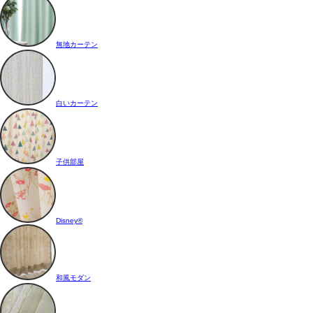
無地カーテン
白いカーテン
子供部屋
Disney®
和風モダン