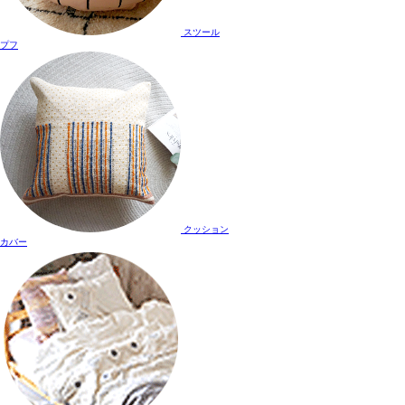
スツール
プフ
クッション
カバー