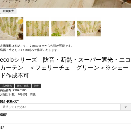
画像拡大
表示価格は税込です。丈は40ｃｍから作製が可能です。
横幅・丈ともに1ｃｍ刻みで作製いたします。
ecoloシリーズ 防音・断熱・スーパー遮光・エコ
カーテン ＜フェリーチェ グリーン＞※シェー
ド作成不可
完全遮光
遮熱・保温
防音
商品番号
93890585
お届け日数：10日間 前後
開き-横幅x丈
(必
須)
横幅
(必
須)
丈