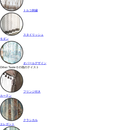
トルコ刺繍
スタイリッシュ
モダン
オパールデザイン
Other Taste
その他のテイスト
フリンジ付き
カーテン
クラシカル
エレガント