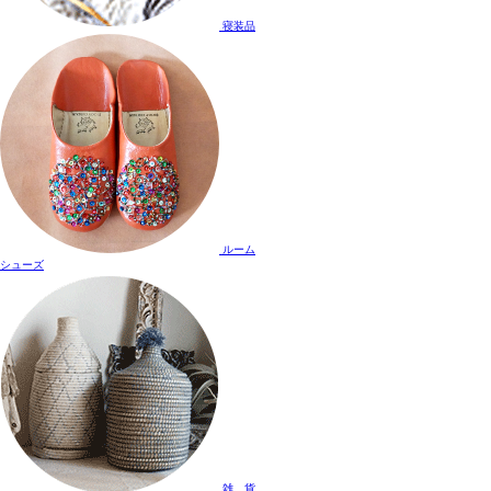
寝装品
ルーム
シューズ
雑 貨