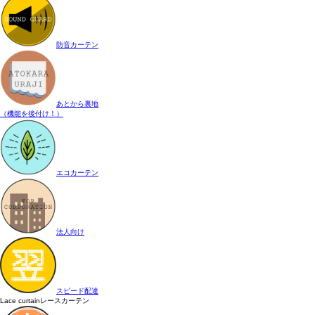
防音カーテン
あとから裏地
（機能を後付け！）
エコカーテン
法人向け
スピード配達
Lace curtain
レースカーテン