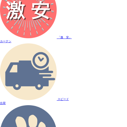
「激 安」
カーテン
スピード
出荷