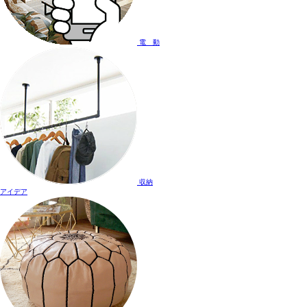
電 動
収納
アイデア