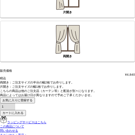
片開き
両開き
販売価格
¥
4,840
税込
両開き：
ご注文サイズの半分の幅2枚
でお作りします。
片開き：
ご注文サイズの幅1枚
でお作りします。
こちらの商品は
他のご注文品（カーテン等）と配送が別々
になります。
商品によっては
お届け日が異なります
ので予めご了承くださいませ。
お気に入りに登録する
カートに入れる
ラッピングサービスはこちら
この商品について
問い合わせる
キャンセル・返品・