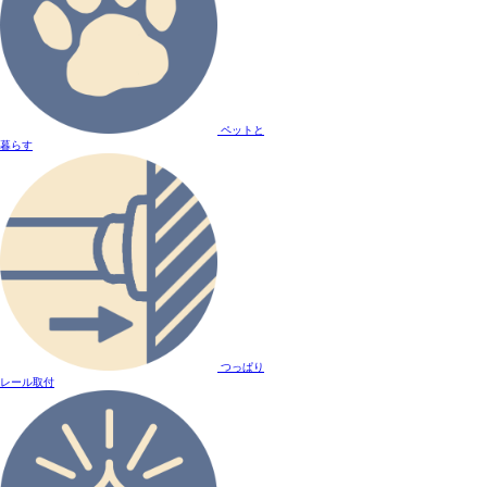
ペットと
暮らす
つっぱり
レール取付