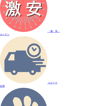
「激 安」
カーテン
スピード
出荷