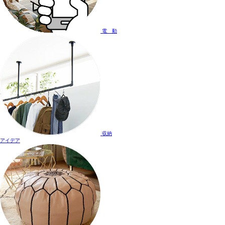
電 動
収納
アイデア