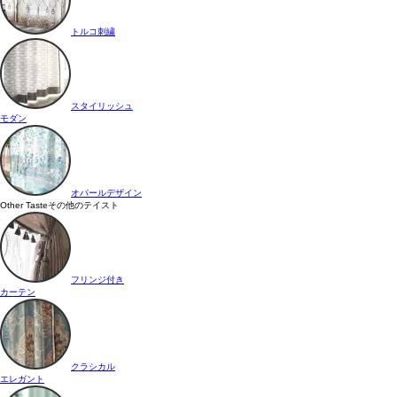
トルコ刺繍
スタイリッシュ
モダン
オパールデザイン
Other Taste
その他のテイスト
フリンジ付き
カーテン
クラシカル
エレガント