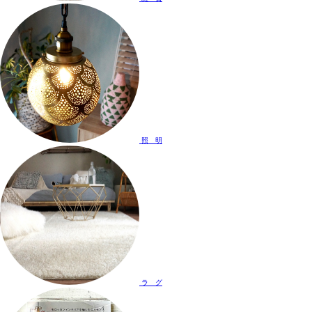
照 明
ラ グ