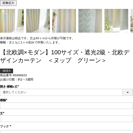
画像拡大
表示価格は税込です。丈は40ｃｍから作製が可能です。
横幅・丈ともに1ｃｍ刻みで作製いたします。
【北欧調×モダン】100サイズ・遮光2級・北欧デ
ザインカーテン ＜ヌップ グリーン＞
2級遮光
商品番号
96998820
お届け日数：約2～3週間
開き-横幅x丈
(必
須)
横幅
(必
須)
丈
(必
須)
フック
(必