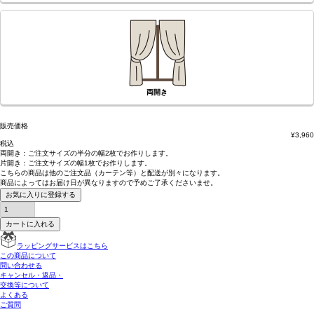
両開き
販売価格
¥
3,960
税込
両開き：
ご注文サイズの半分の幅2枚
でお作りします。
片開き：
ご注文サイズの幅1枚
でお作りします。
こちらの商品は
他のご注文品（カーテン等）と配送が別々
になります。
商品によっては
お届け日が異なります
ので予めご了承くださいませ。
お気に入りに登録する
カートに入れる
ラッピングサービスはこちら
この商品について
問い合わせる
キャンセル・返品・
交換等について
よくある
ご質問