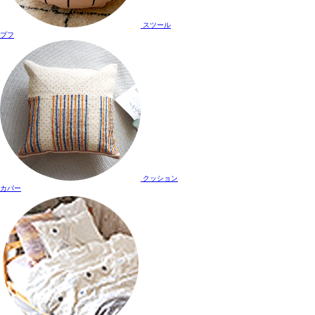
スツール
プフ
クッション
カバー