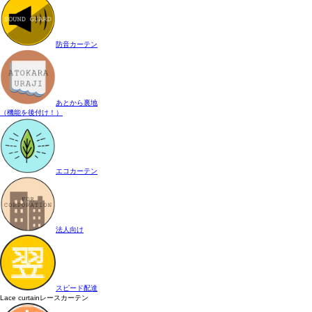
防音カーテン
あとから裏地
（機能を後付け！）
エコカーテン
法人向け
スピード配達
Lace curtain
レースカーテン