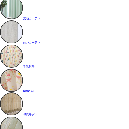
無地カーテン
白いカーテン
子供部屋
Disney®
和風モダン