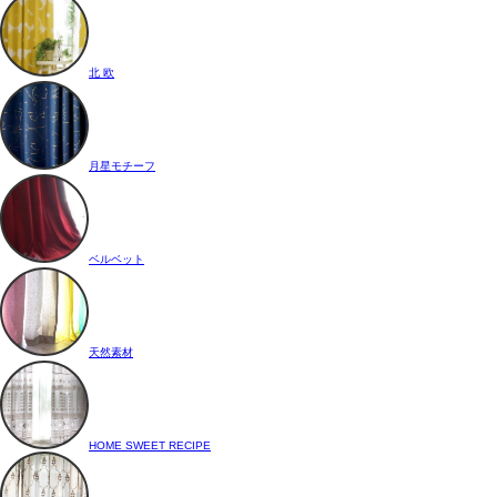
北 欧
月星モチーフ
ベルベット
天然素材
HOME SWEET RECIPE