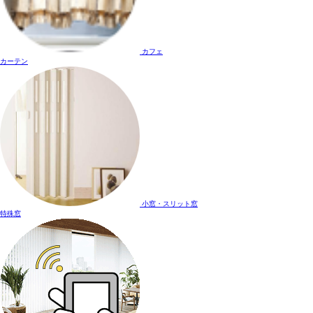
カフェ
カーテン
小窓・スリット窓
特殊窓