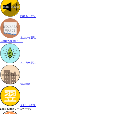
防音カーテン
あとから裏地
（機能を後付け！）
エコカーテン
法人向け
スピード配達
Lace curtain
レースカーテン