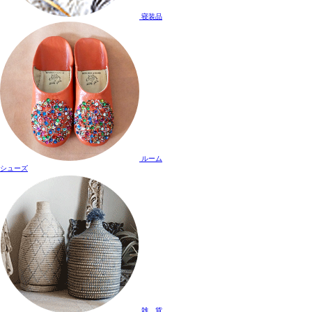
寝装品
ルーム
シューズ
雑 貨