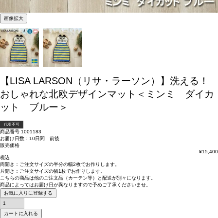
画像拡大
【LISA LARSON（リサ・ラーソン）】洗える！
おしゃれな北欧デザインマット＜ミンミ ダイカ
ット ブルー＞
代引不可
商品番号
1001183
お届け日数：10日間 前後
販売価格
¥
15,400
税込
両開き：
ご注文サイズの半分の幅2枚
でお作りします。
片開き：
ご注文サイズの幅1枚
でお作りします。
こちらの商品は
他のご注文品（カーテン等）と配送が別々
になります。
商品によっては
お届け日が異なります
ので予めご了承くださいませ。
お気に入りに登録する
カートに入れる