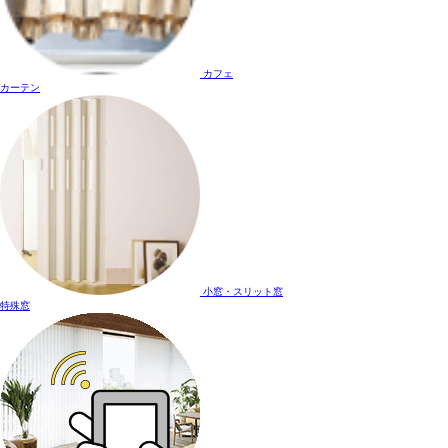
カフェ
カーテン
小窓・スリット窓
特殊窓