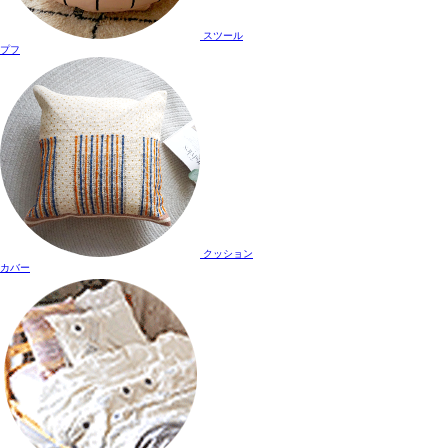
スツール
プフ
クッション
カバー