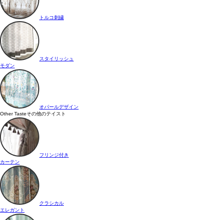
トルコ刺繍
スタイリッシュ
モダン
オパールデザイン
Other Taste
その他のテイスト
フリンジ付き
カーテン
クラシカル
エレガント