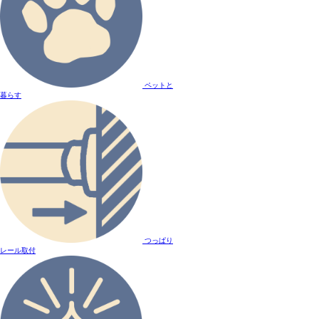
ペットと
暮らす
つっぱり
レール取付