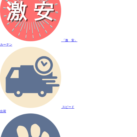
「激 安」
カーテン
スピード
出荷