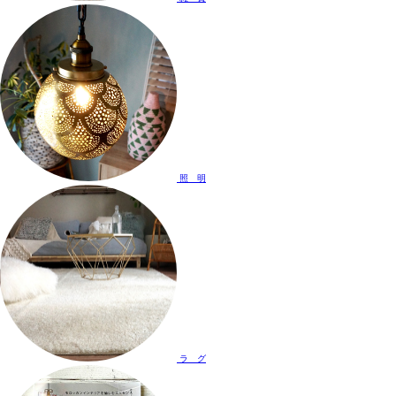
照 明
ラ グ