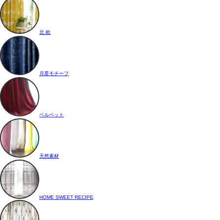
北 欧
月星モチーフ
ベルベット
天然素材
HOME SWEET RECIPE