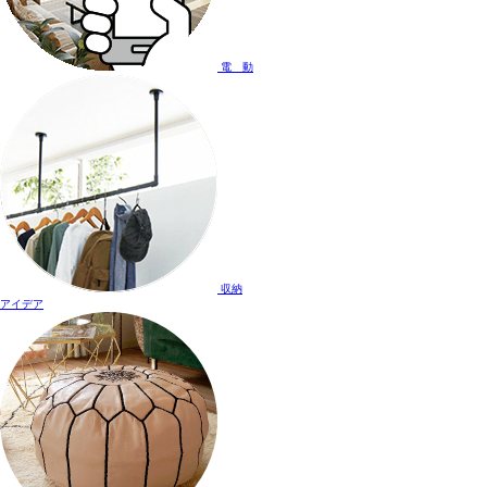
電 動
収納
アイデア