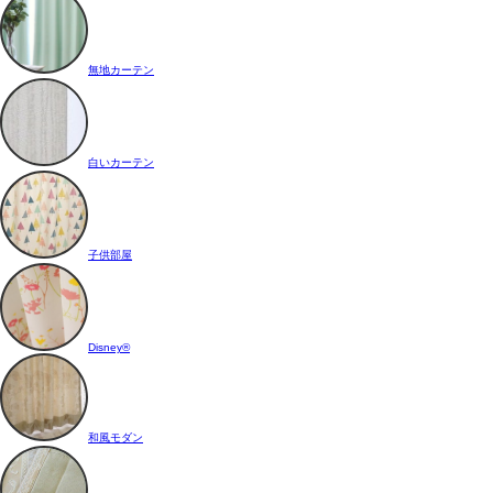
無地カーテン
白いカーテン
子供部屋
Disney®
和風モダン