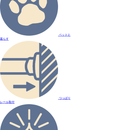
ペットと
暮らす
つっぱり
レール取付