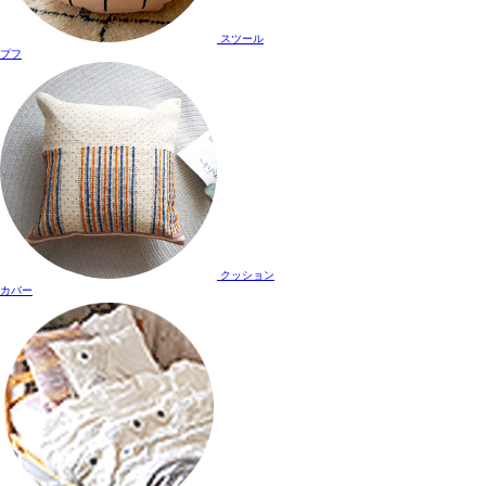
スツール
プフ
クッション
カバー