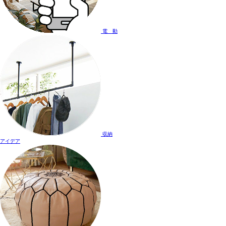
電 動
収納
アイデア