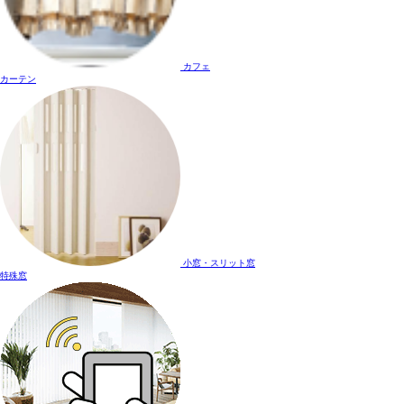
カフェ
カーテン
小窓・スリット窓
特殊窓