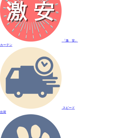
「激 安」
カーテン
スピード
出荷