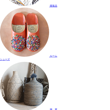
寝装品
ルーム
シューズ
雑 貨