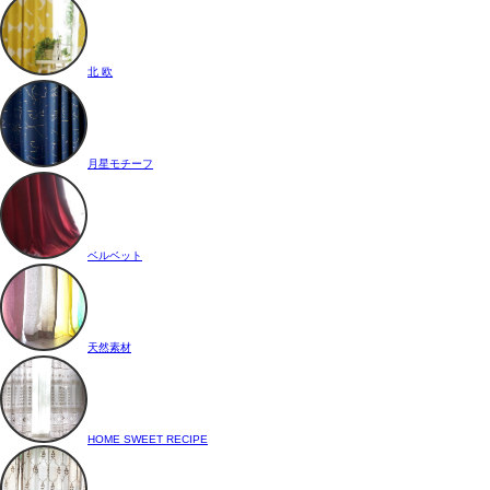
北 欧
月星モチーフ
ベルベット
天然素材
HOME SWEET RECIPE