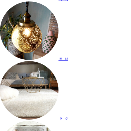
照 明
ラ グ