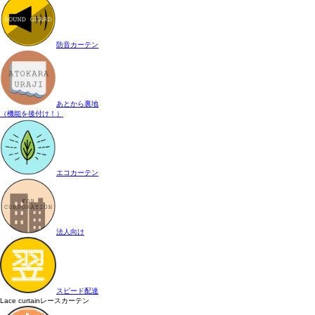
防音カーテン
あとから裏地
（機能を後付け！）
エコカーテン
法人向け
スピード配達
Lace curtain
レースカーテン