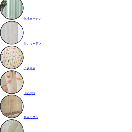
無地カーテン
白いカーテン
子供部屋
Disney®
和風モダン