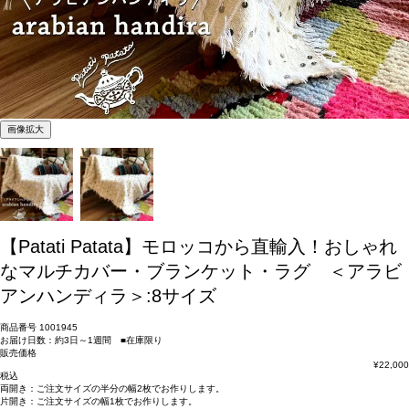
画像拡大
【Patati Patata】モロッコから直輸入！おしゃれ
なマルチカバー・ブランケット・ラグ ＜アラビ
アンハンディラ＞:8サイズ
商品番号
1001945
お届け日数：約3日～1週間 ■在庫限り
販売価格
¥
22,000
税込
両開き：
ご注文サイズの半分の幅2枚
でお作りします。
片開き：
ご注文サイズの幅1枚
でお作りします。