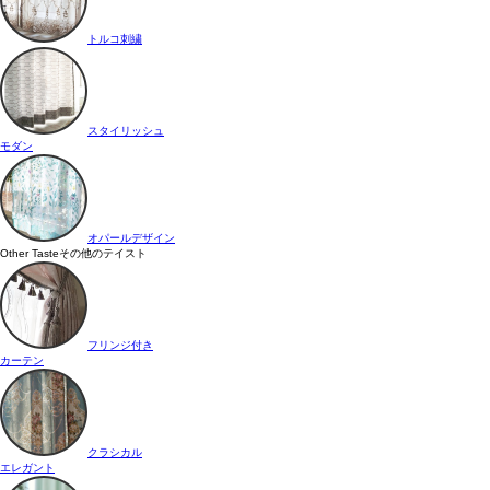
トルコ刺繍
スタイリッシュ
モダン
オパールデザイン
Other Taste
その他のテイスト
フリンジ付き
カーテン
クラシカル
エレガント