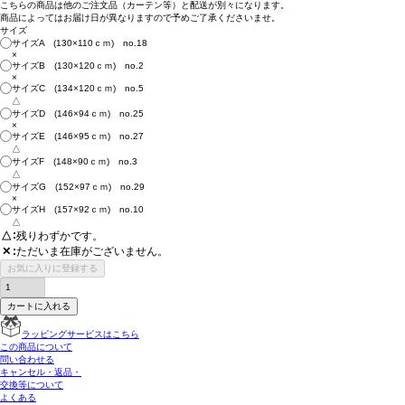
こちらの商品は
他のご注文品（カーテン等）と配送が別々
になります。
商品によっては
お届け日が異なります
ので予めご了承くださいませ。
サイズ
サイズA (130×110ｃｍ) no.18
×
サイズB (130×120ｃｍ) no.2
×
サイズC (134×120ｃｍ) no.5
△
サイズD (146×94ｃｍ) no.25
×
サイズE (146×95ｃｍ) no.27
△
サイズF (148×90ｃｍ) no.3
△
サイズG (152×97ｃｍ) no.29
×
サイズH (157×92ｃｍ) no.10
△
△
残りわずかです。
ただいま在庫がございません。
✕
お気に入りに登録する
カートに入れる
ラッピングサービスはこちら
この商品について
問い合わせる
キャンセル・返品・
交換等について
よくある