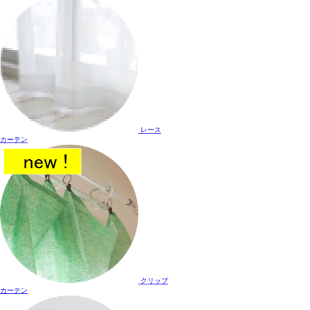
レース
カーテン
クリップ
カーテン