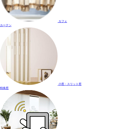
カフェ
カーテン
小窓・スリット窓
特殊窓