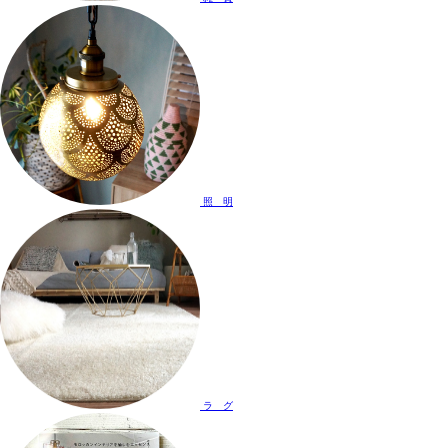
照 明
ラ グ