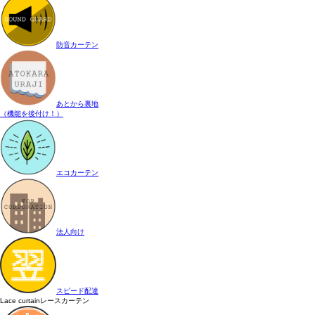
防音カーテン
あとから裏地
（機能を後付け！）
エコカーテン
法人向け
スピード配達
Lace curtain
レースカーテン