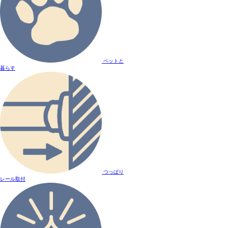
ペットと
暮らす
つっぱり
レール取付