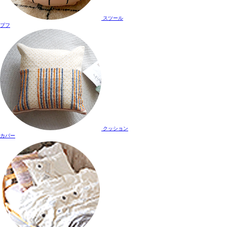
スツール
プフ
クッション
カバー