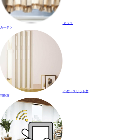
カフェ
カーテン
小窓・スリット窓
特殊窓