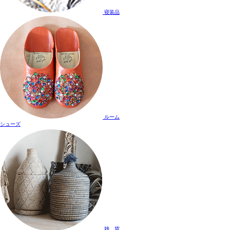
寝装品
ルーム
シューズ
雑 貨