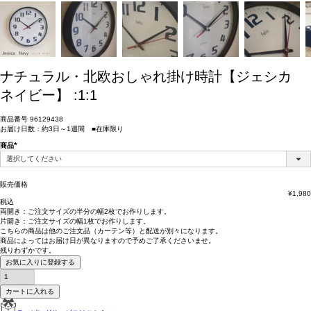
ナチュラル・北欧おしゃれ掛け時計【ジェシカ
ネイビー】 :1:1
商品番号
96129438
お届け日数：約3日～1週間 ■在庫限り
商品
(必
須)
販売価格
¥
1,980
税込
両開き：
ご注文サイズの半分の幅2枚
でお作りします。
片開き：
ご注文サイズの幅1枚
でお作りします。
こちらの商品は
他のご注文品（カーテン等）と配送が別々
になります。
商品によっては
お届け日が異なります
ので予めご了承くださいませ。
残りわずかです。
お気に入りに登録する
カートに入れる