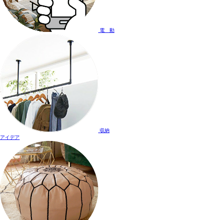
電 動
収納
アイデア