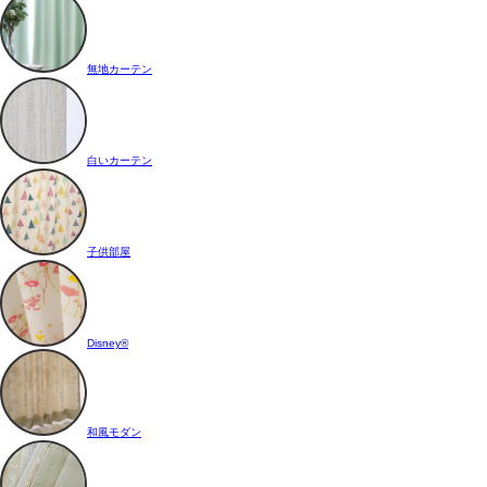
無地カーテン
白いカーテン
子供部屋
Disney®
和風モダン