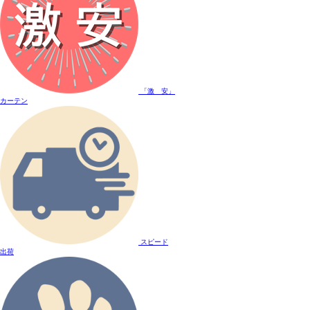
「激 安」
カーテン
スピード
出荷