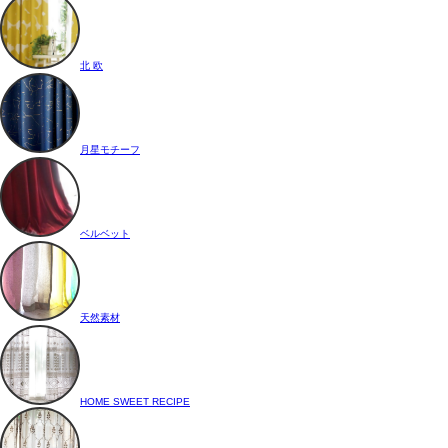
北 欧
月星モチーフ
ベルベット
天然素材
HOME SWEET RECIPE