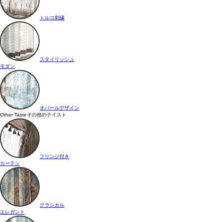
トルコ刺繍
スタイリッシュ
モダン
オパールデザイン
Other Taste
その他のテイスト
フリンジ付き
カーテン
クラシカル
エレガント