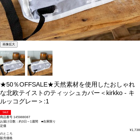
画像拡大
★50％OFFSALE★天然素材を使用したおしゃれ
な北欧テイストのティッシュカバー＜kirkko - キ
ルッコグレー＞:1
SALE
商品番号
145988087
お届け日数：約3日～1週間 ■在庫限り
定価
¥
1,738
のところ
販売価格