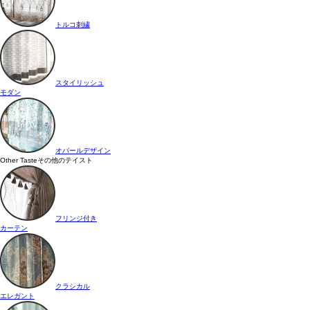
トルコ刺繍
スタイリッシュ
モダン
オパールデザイン
Other Taste
その他のテイスト
フリンジ付き
カーテン
クラシカル
エレガント