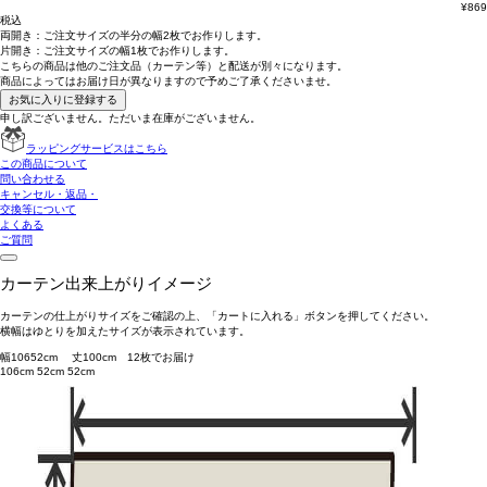
¥
869
税込
両開き：
ご注文サイズの半分の幅2枚
でお作りします。
片開き：
ご注文サイズの幅1枚
でお作りします。
こちらの商品は
他のご注文品（カーテン等）と配送が別々
になります。
商品によっては
お届け日が異なります
ので予めご了承くださいませ。
お気に入りに登録する
申し訳ございません。ただいま在庫がございません。
ラッピングサービスはこちら
この商品について
問い合わせる
キャンセル・返品・
交換等について
よくある
ご質問
カーテン出来上がりイメージ
カーテンの仕上がりサイズをご確認の上、「カートに入れる」ボタンを押してください。
横幅はゆとりを加えたサイズが表示されています。
幅
106
52
cm 丈
100
cm
1
2
枚でお届け
106cm
52cm
52cm