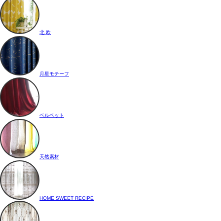
北 欧
月星モチーフ
ベルベット
天然素材
HOME SWEET RECIPE