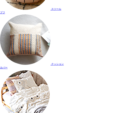
スツール
プフ
クッション
カバー