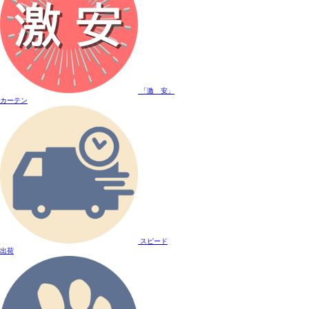
「激 安」
カーテン
スピード
出荷