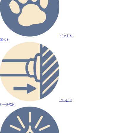
ペットと
暮らす
つっぱり
レール取付