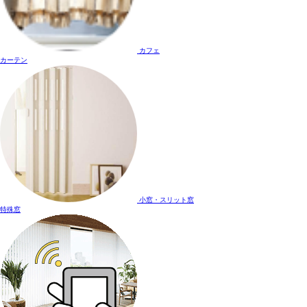
カフェ
カーテン
小窓・スリット窓
特殊窓