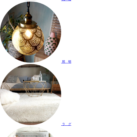
照 明
ラ グ