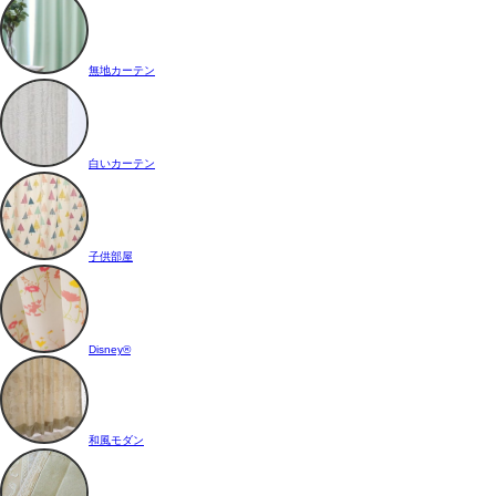
無地カーテン
白いカーテン
子供部屋
Disney®
和風モダン