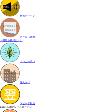
防音カーテン
あとから裏地
（機能を後付け！）
エコカーテン
法人向け
スピード配達
Lace curtain
レースカーテン