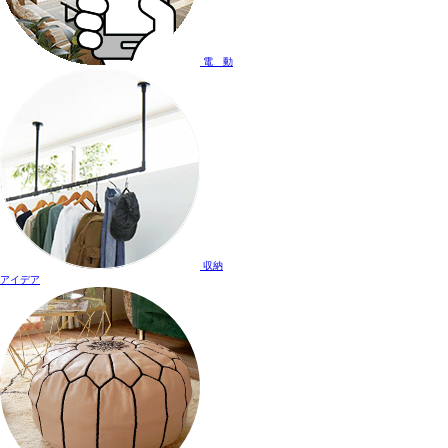
電 動
収納
アイデア