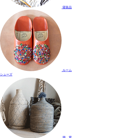
寝装品
ルーム
シューズ
雑 貨