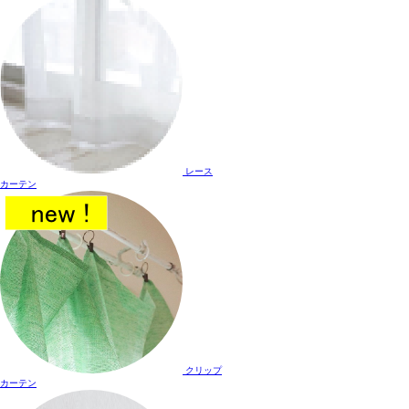
レース
カーテン
クリップ
カーテン