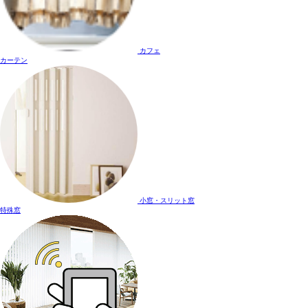
カフェ
カーテン
小窓・スリット窓
特殊窓