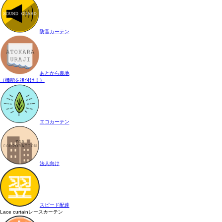
防音カーテン
あとから裏地
（機能を後付け！）
エコカーテン
法人向け
スピード配達
Lace curtain
レースカーテン