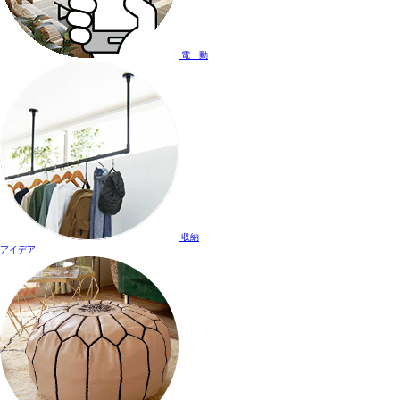
電 動
収納
アイデア