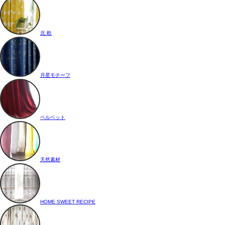
北 欧
月星モチーフ
ベルベット
天然素材
HOME SWEET RECIPE