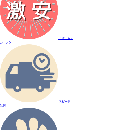
「激 安」
カーテン
スピード
出荷