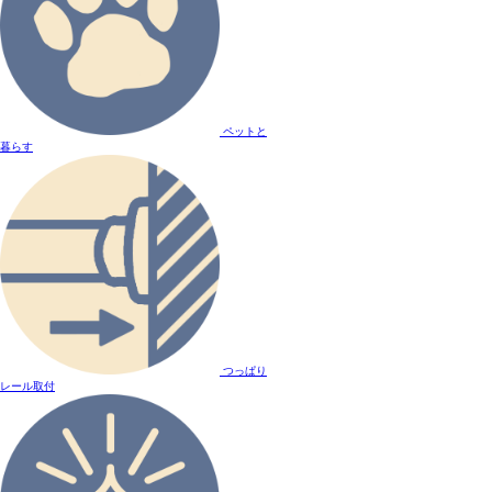
ペットと
暮らす
つっぱり
レール取付