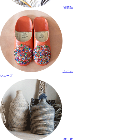
寝装品
ルーム
シューズ
雑 貨