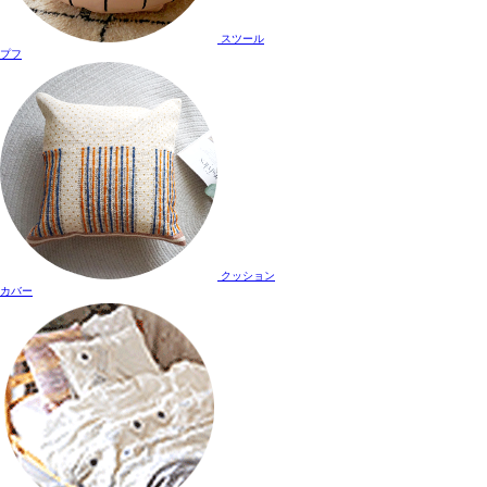
スツール
プフ
クッション
カバー