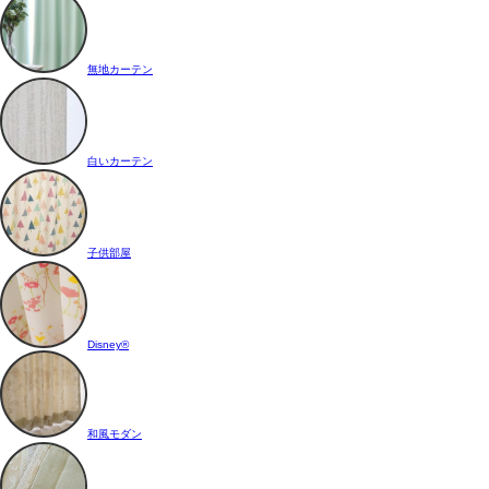
無地カーテン
白いカーテン
子供部屋
Disney®
和風モダン