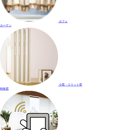
カフェ
カーテン
小窓・スリット窓
特殊窓