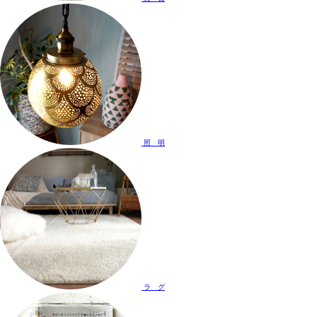
照 明
ラ グ