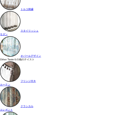
トルコ刺繍
スタイリッシュ
モダン
オパールデザイン
Other Taste
その他のテイスト
フリンジ付き
カーテン
クラシカル
エレガント