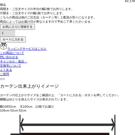
¥
2,178
税込
両開き：
ご注文サイズの半分の幅2枚
でお作りします。
片開き：
ご注文サイズの幅1枚
でお作りします。
こちらの商品は
他のご注文品（カーテン等）と配送が別々
になります。
商品によっては
お届け日が異なります
ので予めご了承くださいませ。
お気に入りに登録する
カートに入れる
ラッピングサービスはこちら
この商品について
問い合わせる
キャンセル・返品・
交換等について
よくある
ご質問
カーテン出来上がりイメージ
カーテンの仕上がりサイズをご確認の上、「カートに入れる」ボタンを押してください。
横幅はゆとりを加えたサイズが表示されています。
幅
106
52
cm 丈
100
cm
1
2
枚でお届け
106cm
52cm
52cm