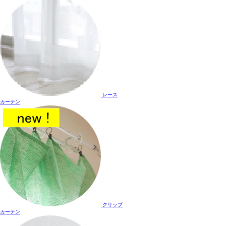
レース
カーテン
クリップ
カーテン