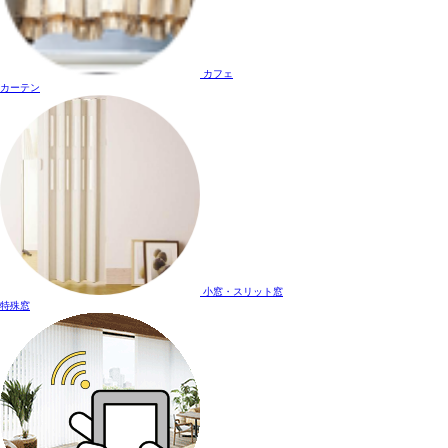
カフェ
カーテン
小窓・スリット窓
特殊窓