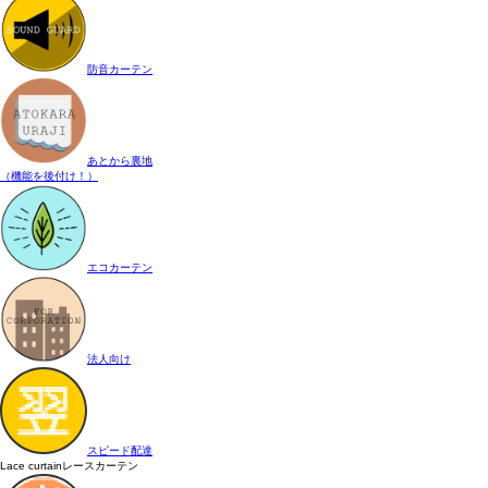
防音カーテン
あとから裏地
（機能を後付け！）
エコカーテン
法人向け
スピード配達
Lace curtain
レースカーテン