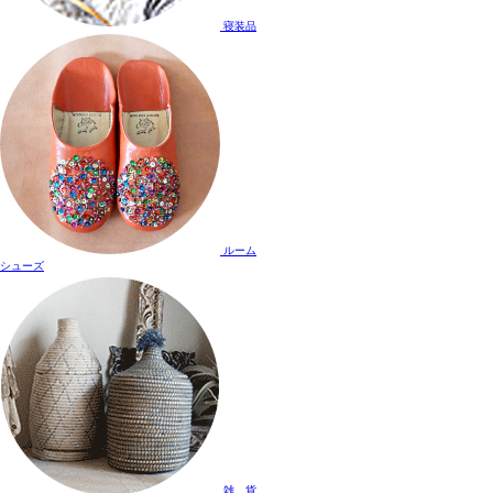
寝装品
ルーム
シューズ
雑 貨