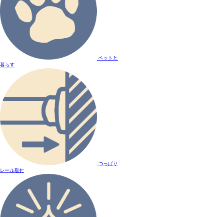
ペットと
暮らす
つっぱり
レール取付