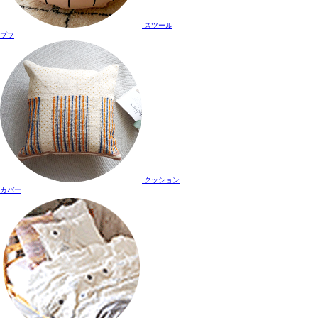
スツール
プフ
クッション
カバー