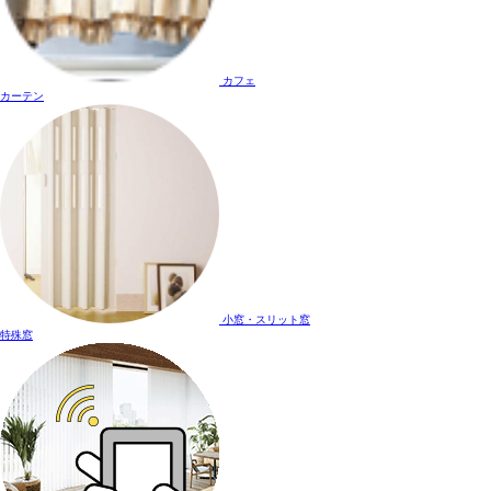
カフェ
カーテン
小窓・スリット窓
特殊窓