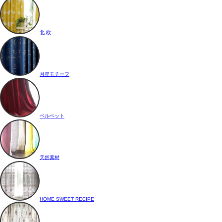
北 欧
月星モチーフ
ベルベット
天然素材
HOME SWEET RECIPE