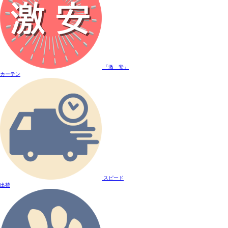
「激 安」
カーテン
スピード
出荷