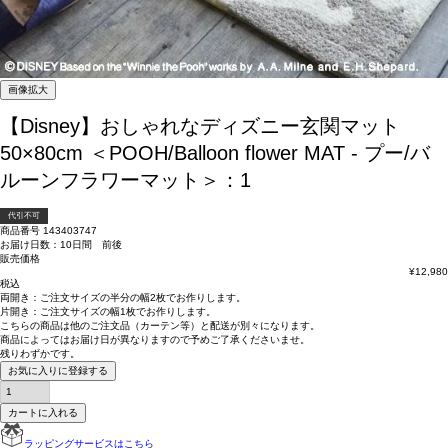
画像拡大
【Disney】おしゃれなディズニー玄関マット
50×80cm ＜POOH/Balloon flower MAT - プー/バ
ルーンフラワーマット＞：1
代引不可
商品番号
143403747
お届け日数：10日間 前後
販売価格
¥
12,980
税込
両開き：
ご注文サイズの半分の幅2枚
でお作りします。
片開き：
ご注文サイズの幅1枚
でお作りします。
こちらの商品は
他のご注文品（カーテン等）と配送が別々
になります。
商品によっては
お届け日が異なります
ので予めご了承くださいませ。
残りわずかです。
お気に入りに登録する
カートに入れる
ラッピングサービスはこちら