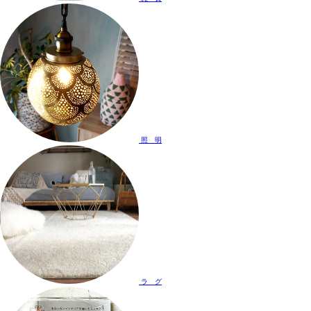
照 明
ラ グ