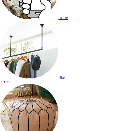
電 動
収納
アイデア