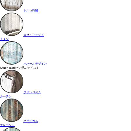
トルコ刺繍
スタイリッシュ
モダン
オパールデザイン
Other Taste
その他のテイスト
フリンジ付き
カーテン
クラシカル
エレガント