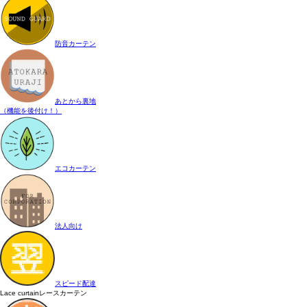
防音カーテン
あとから裏地
（機能を後付け！）
エコカーテン
法人向け
スピード配達
Lace curtain
レースカーテン