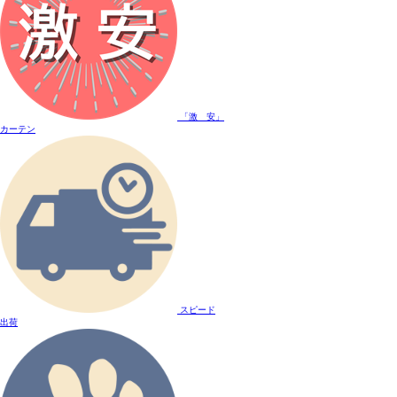
「激 安」
カーテン
スピード
出荷