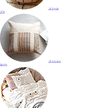
スツール
プフ
クッション
カバー