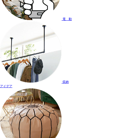
電 動
収納
アイデア