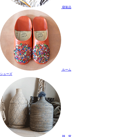
寝装品
ルーム
シューズ
雑 貨