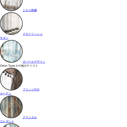
トルコ刺繍
スタイリッシュ
モダン
オパールデザイン
Other Taste
その他のテイスト
フリンジ付き
カーテン
クラシカル
エレガント