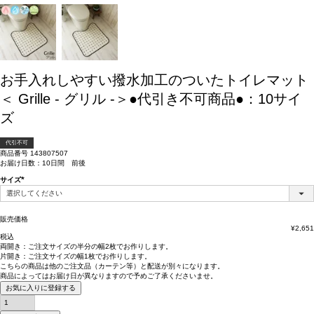
お手入れしやすい撥水加工のついたトイレマット
＜ Grille - グリル -＞●代引き不可商品●：10サイ
ズ
代引不可
商品番号
143807507
お届け日数：10日間 前後
サイズ
(必
須)
販売価格
¥
2,651
税込
両開き：
ご注文サイズの半分の幅2枚
でお作りします。
片開き：
ご注文サイズの幅1枚
でお作りします。
こちらの商品は
他のご注文品（カーテン等）と配送が別々
になります。
商品によっては
お届け日が異なります
ので予めご了承くださいませ。
お気に入りに登録する