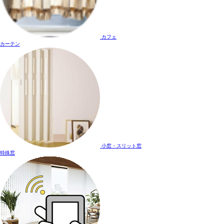
カフェ
カーテン
小窓・スリット窓
特殊窓