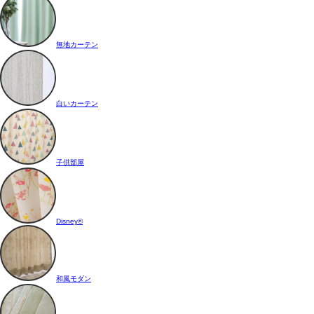
無地カーテン
白いカーテン
子供部屋
Disney®
和風モダン