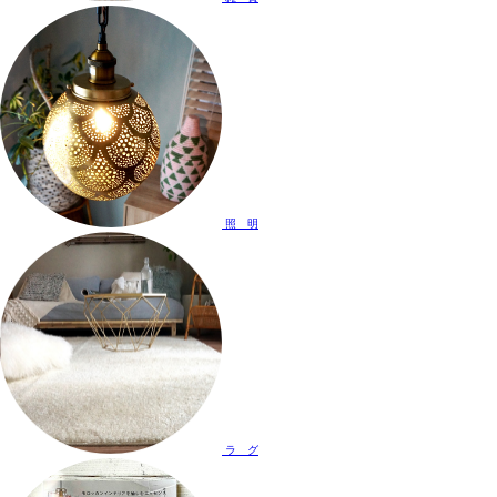
照 明
ラ グ