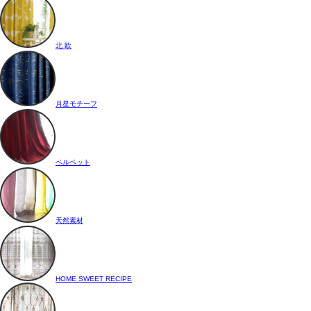
北 欧
月星モチーフ
ベルベット
天然素材
HOME SWEET RECIPE