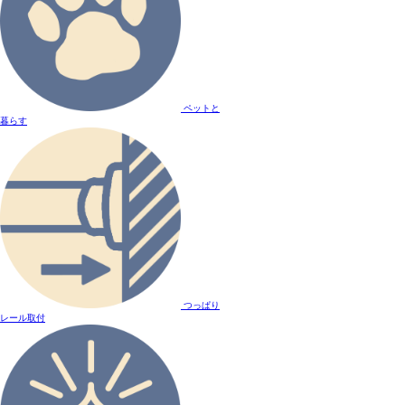
ペットと
暮らす
つっぱり
レール取付