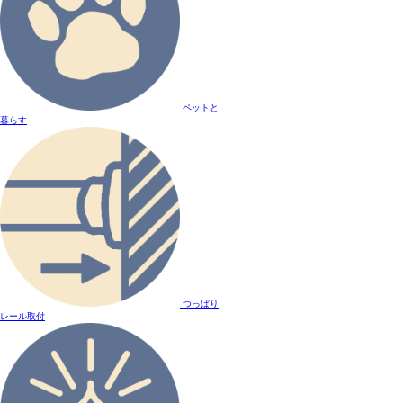
ペットと
暮らす
つっぱり
レール取付