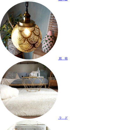
照 明
ラ グ