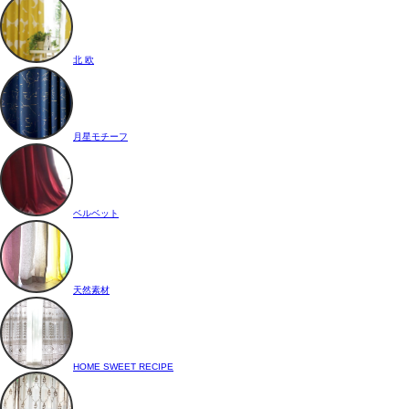
北 欧
月星モチーフ
ベルベット
天然素材
HOME SWEET RECIPE