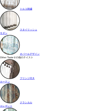
トルコ刺繍
スタイリッシュ
モダン
オパールデザイン
Other Taste
その他のテイスト
フリンジ付き
カーテン
クラシカル
エレガント