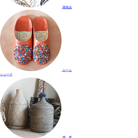
寝装品
ルーム
シューズ
雑 貨