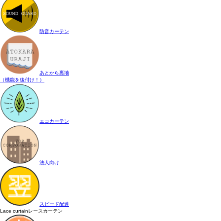
防音カーテン
あとから裏地
（機能を後付け！）
エコカーテン
法人向け
スピード配達
Lace curtain
レースカーテン