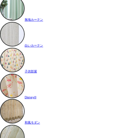
無地カーテン
白いカーテン
子供部屋
Disney®
和風モダン