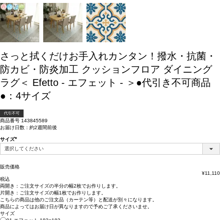
さっと拭くだけお手入れカンタン！撥水・抗菌・
防カビ・防炎加工 クッションフロア ダイニング
ラグ＜ Efetto - エフェット - ＞●代引き不可商品
●：4サイズ
代引不可
商品番号
143845589
お届け日数：約2週間前後
サイズ
(必
須)
販売価格
¥
11,110
税込
両開き：
ご注文サイズの半分の幅2枚
でお作りします。
片開き：
ご注文サイズの幅1枚
でお作りします。
こちらの商品は
他のご注文品（カーテン等）と配送が別々
になります。
商品によっては
お届け日が異なります
ので予めご了承くださいませ。
サイズ