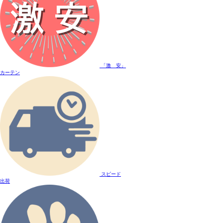
「激 安」
カーテン
スピード
出荷