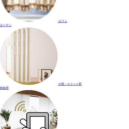
カフェ
カーテン
小窓・スリット窓
特殊窓