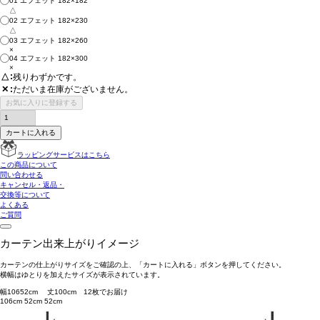
01 エフェット 182×182
△
02 エフェット 182×230
△
03 エフェット 182×260
×
04 エフェット 182×300
×
△
残りわずかです。
ただいま在庫がございません。
✕
お気に入りに登録する
カートに入れる
ラッピングサービスはこちら
この商品について
問い合わせる
キャンセル・返品・
交換等について
よくある
ご質問
カーテン出来上がりイメージ
カーテンの仕上がりサイズをご確認の上、「カートに入れる」ボタンを押してください。
横幅はゆとりを加えたサイズが表示されています。
幅
106
52
cm 丈
100
cm
1
2
枚でお届け
106cm
52cm
52cm