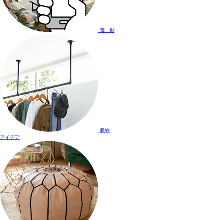
電 動
収納
アイデア