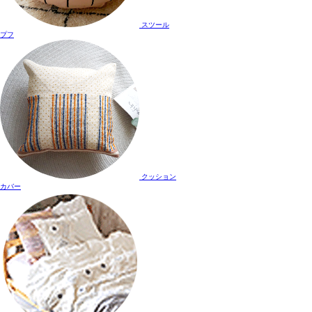
スツール
プフ
クッション
カバー