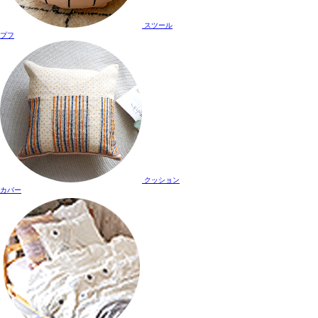
スツール
プフ
クッション
カバー