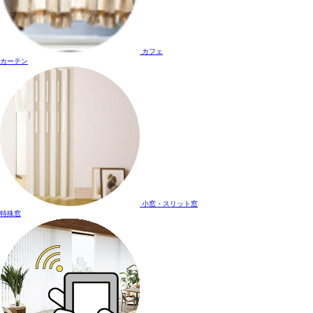
カフェ
カーテン
小窓・スリット窓
特殊窓