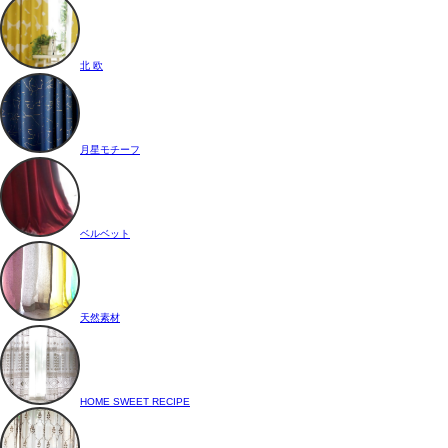
北 欧
月星モチーフ
ベルベット
天然素材
HOME SWEET RECIPE