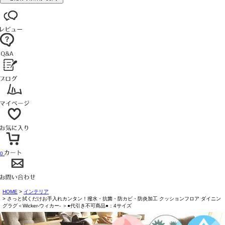
0
HOME
インテリア
さっと拭くだけお手入れカンタン！撥水・抗菌・防カビ・防炎加工 クッションフロア ダイニン
グラグ＜Wicker-ウィカー- ＞●代引き不可商品●：4サイズ