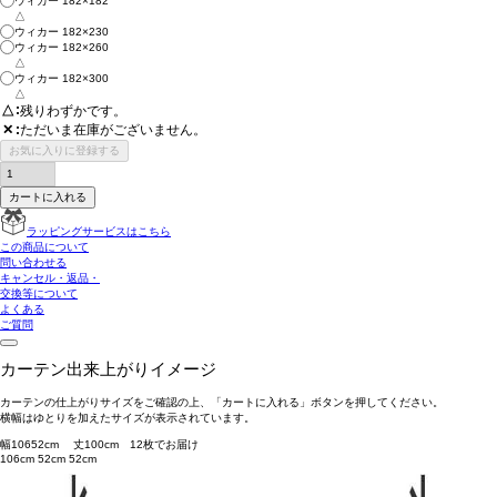
ウィカー 182×182
△
ウィカー 182×230
ウィカー 182×260
△
ウィカー 182×300
△
△
残りわずかです。
ただいま在庫がございません。
✕
お気に入りに登録する
カートに入れる
ラッピングサービスはこちら
この商品について
問い合わせる
キャンセル・返品・
交換等について
よくある
ご質問
カーテン出来上がりイメージ
カーテンの仕上がりサイズをご確認の上、「カートに入れる」ボタンを押してください。
横幅はゆとりを加えたサイズが表示されています。
幅
106
52
cm 丈
100
cm
1
2
枚でお届け
106cm
52cm
52cm