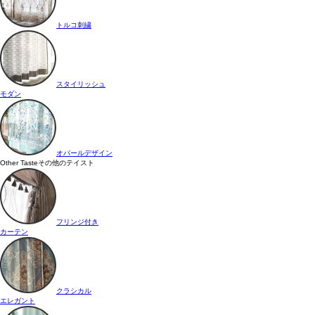
トルコ刺繍
スタイリッシュ
モダン
オパールデザイン
Other Taste
その他のテイスト
フリンジ付き
カーテン
クラシカル
エレガント