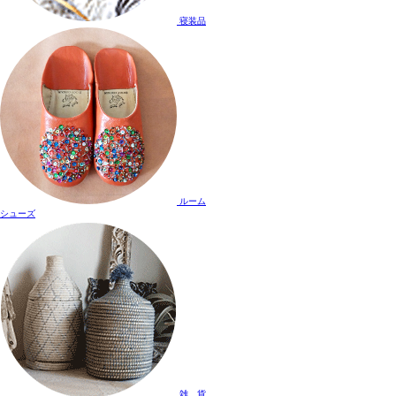
寝装品
ルーム
シューズ
雑 貨