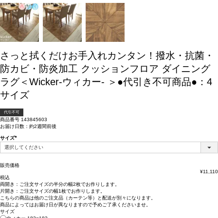
さっと拭くだけお手入れカンタン！撥水・抗菌・
防カビ・防炎加工 クッションフロア ダイニング
ラグ＜Wicker-ウィカー- ＞●代引き不可商品●：4
サイズ
代引不可
商品番号
143845603
お届け日数：約2週間前後
サイズ
(必
須)
販売価格
¥
11,110
税込
両開き：
ご注文サイズの半分の幅2枚
でお作りします。
片開き：
ご注文サイズの幅1枚
でお作りします。
こちらの商品は
他のご注文品（カーテン等）と配送が別々
になります。
商品によっては
お届け日が異なります
ので予めご了承くださいませ。
サイズ