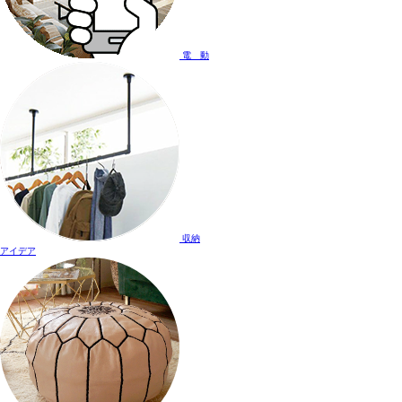
電 動
収納
アイデア