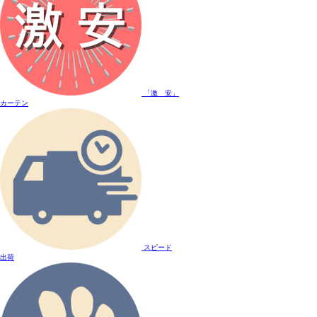
「激 安」
カーテン
スピード
出荷