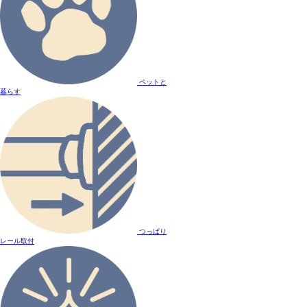
ペットと
暮らす
つっぱり
レール取付