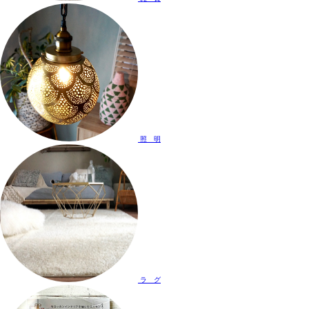
照 明
ラ グ