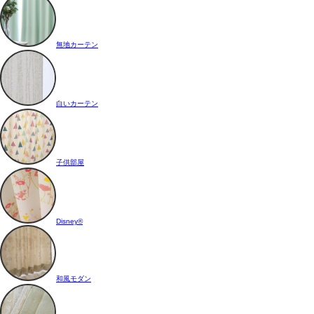
無地カーテン
白いカーテン
子供部屋
Disney®
和風モダン