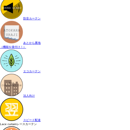
防音カーテン
あとから裏地
（機能を後付け！）
エコカーテン
法人向け
スピード配達
Lace curtain
レースカーテン