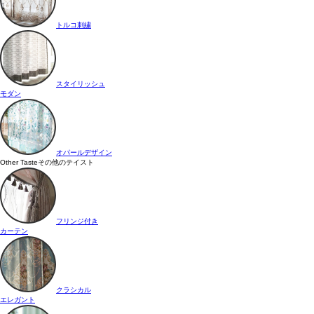
トルコ刺繍
スタイリッシュ
モダン
オパールデザイン
Other Taste
その他のテイスト
フリンジ付き
カーテン
クラシカル
エレガント