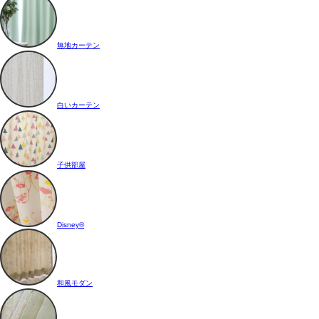
無地カーテン
白いカーテン
子供部屋
Disney®
和風モダン