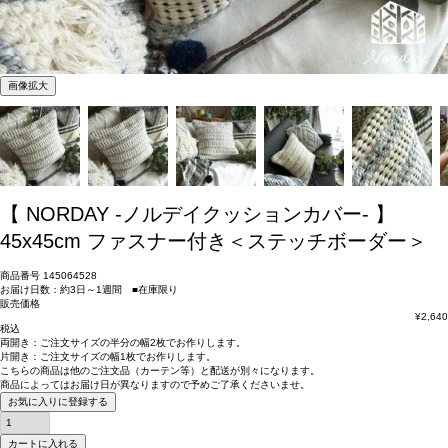
画像拡大
【 NORDAY -ノルデイクッションカバー- 】
45x45cm ファスナー付き＜ステッチボーダー＞
商品番号
145064528
お届け日数：約3日～1週間 ■在庫限り
販売価格
¥
2,640
税込
両開き：
ご注文サイズの半分の幅2枚
でお作りします。
片開き：
ご注文サイズの幅1枚
でお作りします。
こちらの商品は
他のご注文品（カーテン等）と配送が別々
になります。
商品によっては
お届け日が異なります
ので予めご了承くださいませ。
お気に入りに登録する
カートに入れる