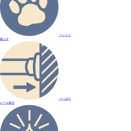
ペットと
暮らす
つっぱり
レール取付