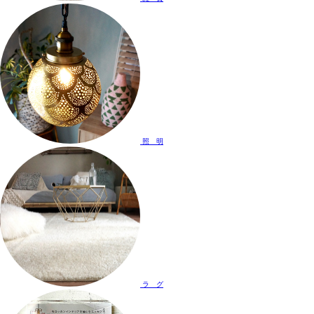
照 明
ラ グ