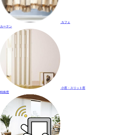
カフェ
カーテン
小窓・スリット窓
特殊窓