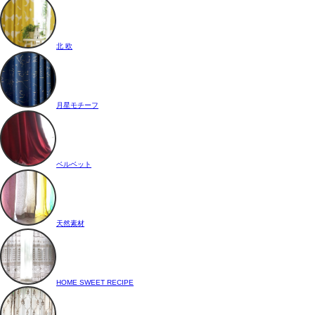
北 欧
月星モチーフ
ベルベット
天然素材
HOME SWEET RECIPE