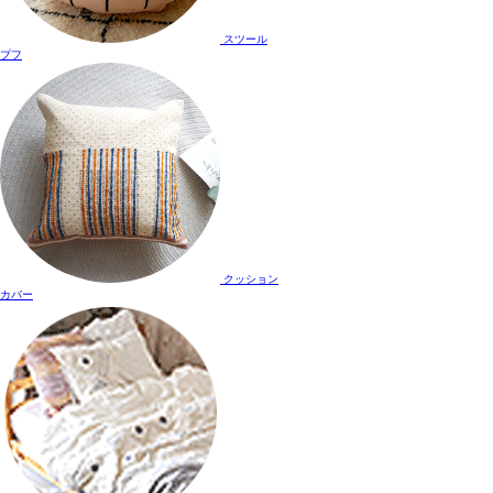
スツール
プフ
クッション
カバー