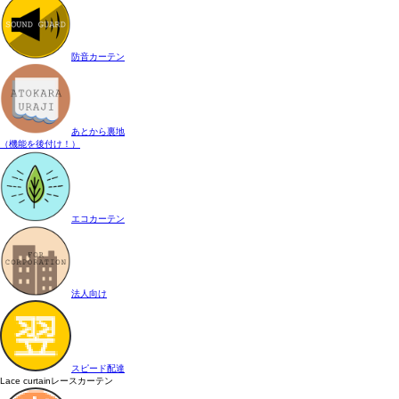
防音カーテン
あとから裏地
（機能を後付け！）
エコカーテン
法人向け
スピード配達
Lace curtain
レースカーテン