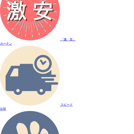
「激 安」
カーテン
スピード
出荷