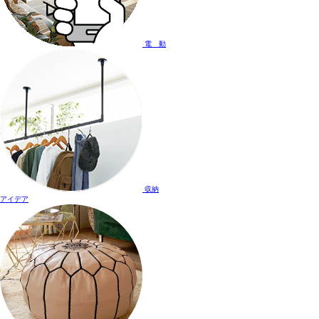
電 動
収納
アイデア