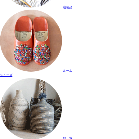
寝装品
ルーム
シューズ
雑 貨