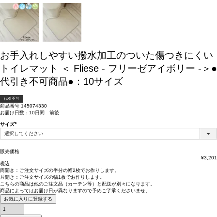
お手入れしやすい撥水加工のついた傷つきにくい
トイレマット ＜ Fliese - フリーゼアイボリー -＞●
代引き不可商品●：10サイズ
代引不可
商品番号
145074330
お届け日数：10日間 前後
サイズ
(必
須)
販売価格
¥
3,201
税込
両開き：
ご注文サイズの半分の幅2枚
でお作りします。
片開き：
ご注文サイズの幅1枚
でお作りします。
こちらの商品は
他のご注文品（カーテン等）と配送が別々
になります。
商品によっては
お届け日が異なります
ので予めご了承くださいませ。
お気に入りに登録する