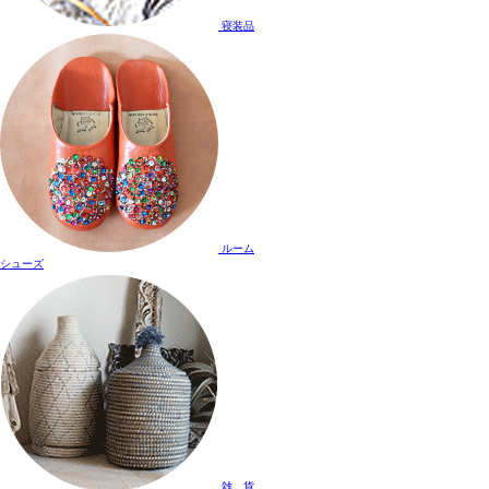
寝装品
ルーム
シューズ
雑 貨