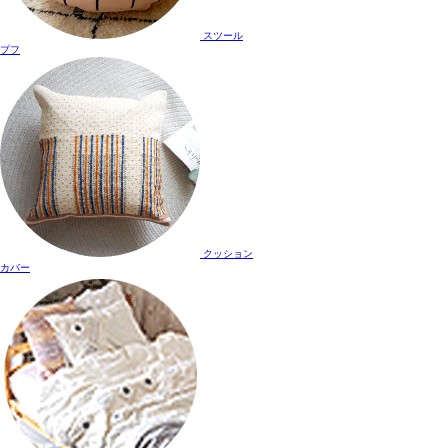
スツール
プフ
クッション
カバー