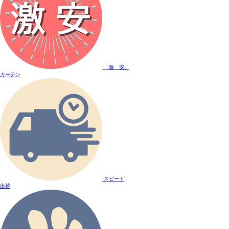
「激 安」
カーテン
スピード
出荷