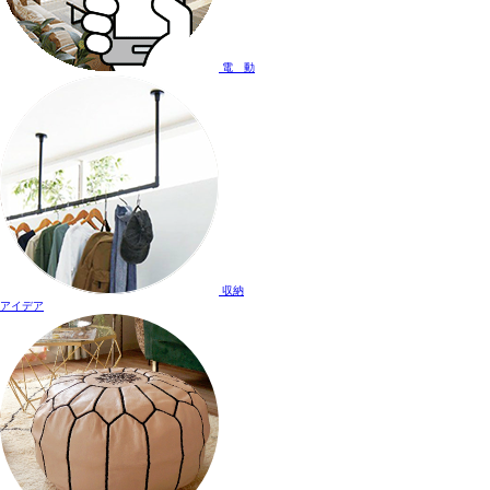
電 動
収納
アイデア