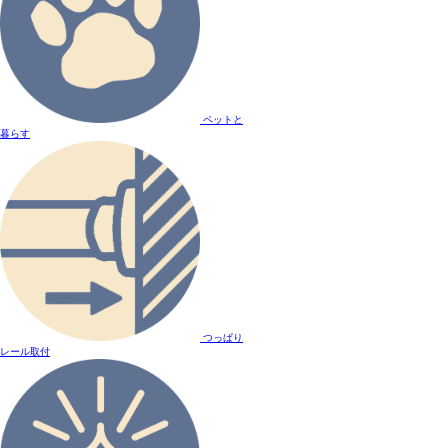
ペットと
暮らす
つっぱり
レール取付