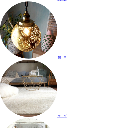
照 明
ラ グ