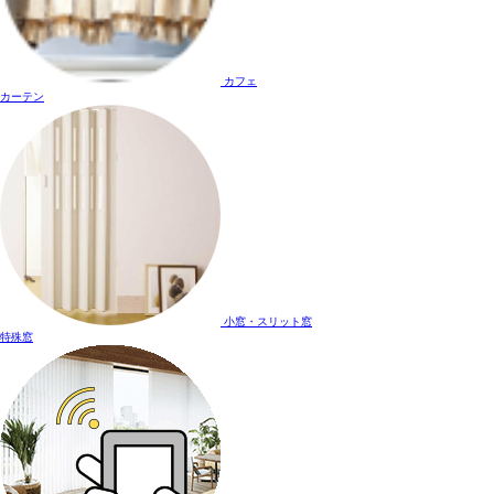
カフェ
カーテン
小窓・スリット窓
特殊窓