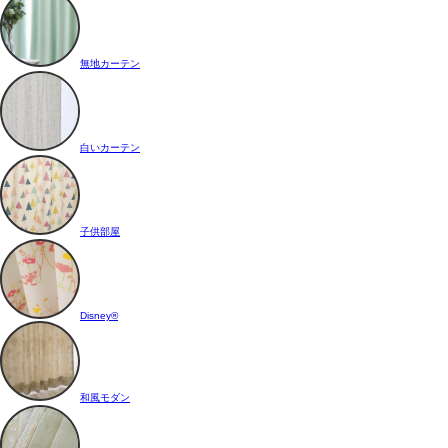
無地カーテン
白いカーテン
子供部屋
Disney®
和風モダン