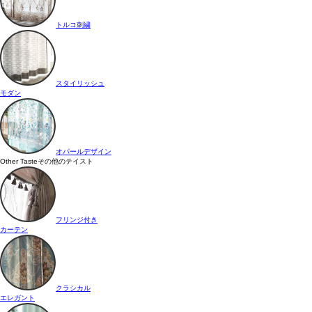
トルコ刺繍
スタイリッシュ
モダン
オパールデザイン
Other Taste
その他のテイスト
フリンジ付き
カーテン
クラシカル
エレガント