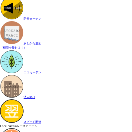
防音カーテン
あとから裏地
（機能を後付け！）
エコカーテン
法人向け
スピード配達
Lace curtain
レースカーテン