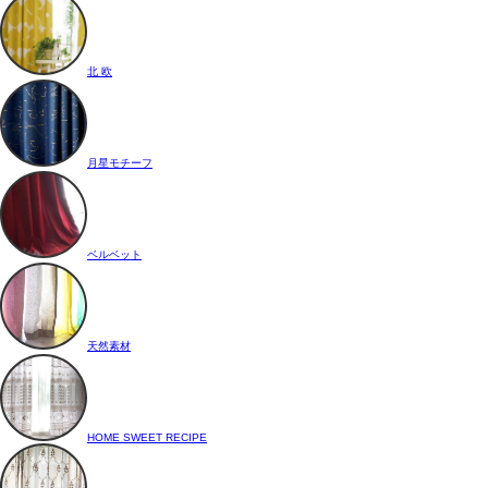
北 欧
月星モチーフ
ベルベット
天然素材
HOME SWEET RECIPE