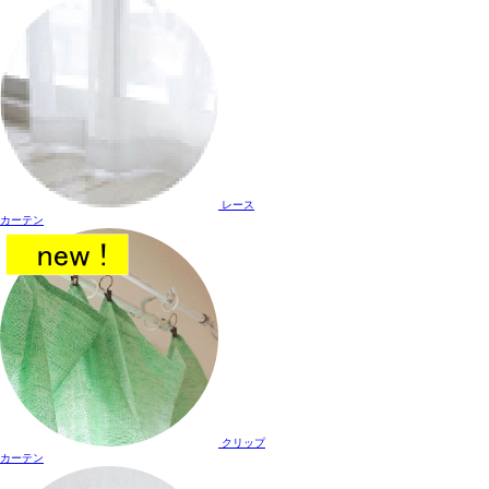
レース
カーテン
クリップ
カーテン