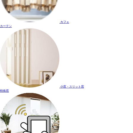
カフェ
カーテン
小窓・スリット窓
特殊窓