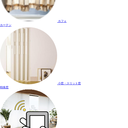
カフェ
カーテン
小窓・スリット窓
特殊窓