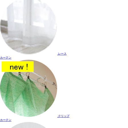
レース
カーテン
クリップ
カーテン