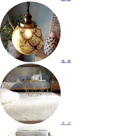
照 明
ラ グ