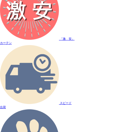
「激 安」
カーテン
スピード
出荷