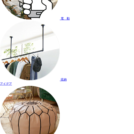
電 動
収納
アイデア