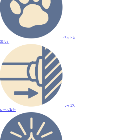
ペットと
暮らす
つっぱり
レール取付