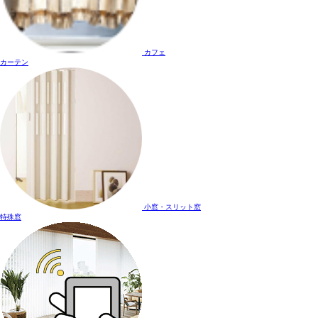
カフェ
カーテン
小窓・スリット窓
特殊窓