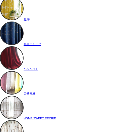
北 欧
月星モチーフ
ベルベット
天然素材
HOME SWEET RECIPE