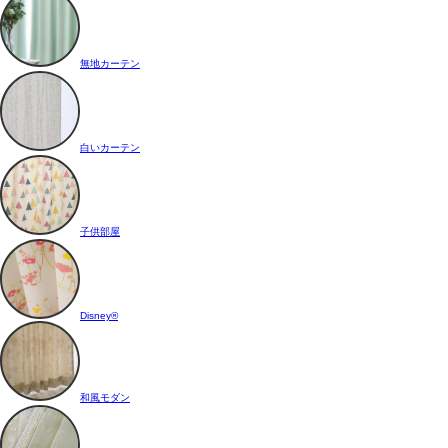
無地カーテン
白いカーテン
子供部屋
Disney®
和風モダン