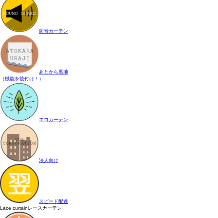
防音カーテン
あとから裏地
（機能を後付け！）
エコカーテン
法人向け
スピード配達
Lace curtain
レースカーテン