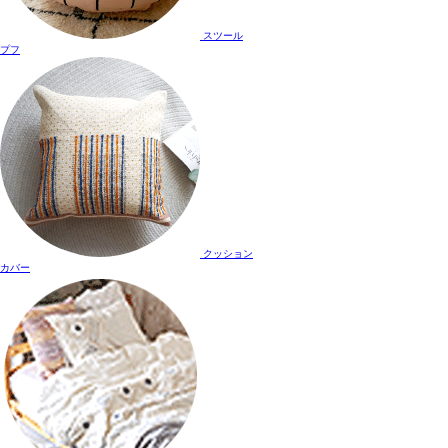
スツール
プフ
クッション
カバー