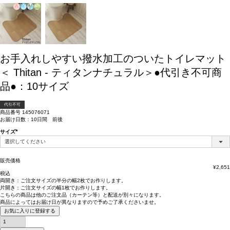
お手入れしやすい撥水加工のついたトイレマット
＜ Thitan - ティタンナチュラル＞●代引き不可商
品●：10サイズ
代引不可
商品番号
145076071
お届け日数：10日間 前後
サイズ
(必
須)
販売価格
¥
2,651
税込
両開き：
ご注文サイズの半分の幅2枚
でお作りします。
片開き：
ご注文サイズの幅1枚
でお作りします。
こちらの商品は
他のご注文品（カーテン等）と配送が別々
になります。
商品によっては
お届け日が異なります
ので予めご了承くださいませ。
お気に入りに登録する