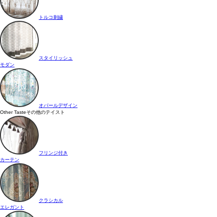
トルコ刺繍
スタイリッシュ
モダン
オパールデザイン
Other Taste
その他のテイスト
フリンジ付き
カーテン
クラシカル
エレガント