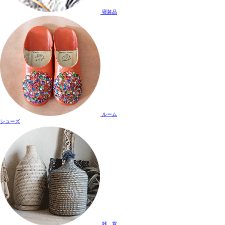
寝装品
ルーム
シューズ
雑 貨