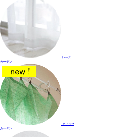
レース
カーテン
クリップ
カーテン