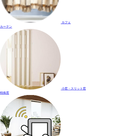
カフェ
カーテン
小窓・スリット窓
特殊窓