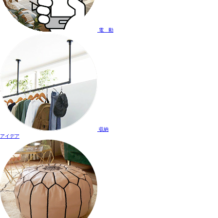
電 動
収納
アイデア