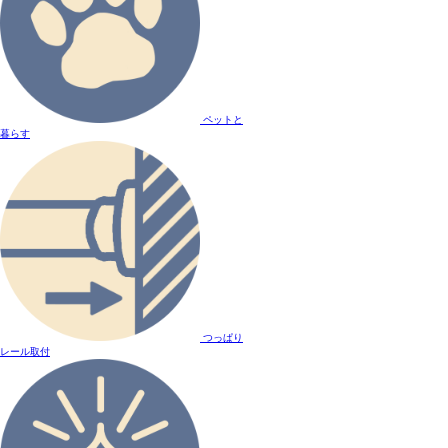
ペットと
暮らす
つっぱり
レール取付