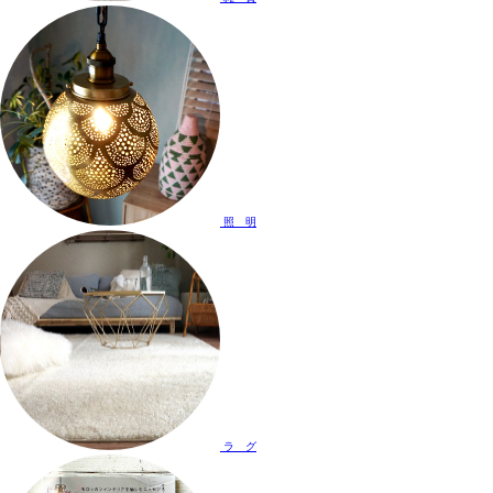
照 明
ラ グ