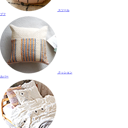
スツール
プフ
クッション
カバー