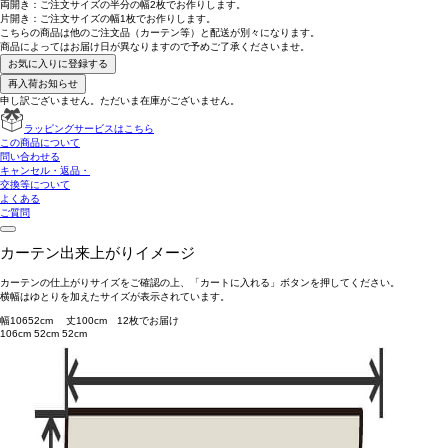
両開き：
ご注文サイズの半分の幅2枚
でお作りします。
片開き：
ご注文サイズの幅1枚
でお作りします。
こちらの商品は
他のご注文品（カーテン等）と配送が別々
になります。
商品によっては
お届け日が異なります
ので予めご了承くださいませ。
お気に入りに登録する
再入荷お知らせ
申し訳ございません。ただいま在庫がございません。
ラッピングサービスはこちら
この商品について
問い合わせる
キャンセル・返品・
交換等について
よくある
ご質問
カーテン出来上がりイメージ
カーテンの仕上がりサイズをご確認の上、「カートに入れる」ボタンを押してください。
横幅はゆとりを加えたサイズが表示されています。
幅
106
52
cm 丈
100
cm
1
2
枚でお届け
106cm
52cm
52cm