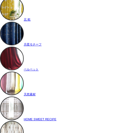
北 欧
月星モチーフ
ベルベット
天然素材
HOME SWEET RECIPE