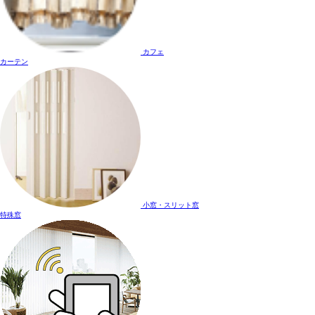
カフェ
カーテン
小窓・スリット窓
特殊窓