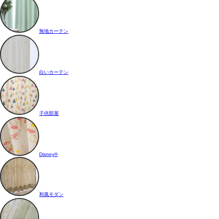
無地カーテン
白いカーテン
子供部屋
Disney®
和風モダン