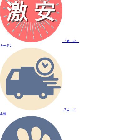
「激 安」
カーテン
スピード
出荷