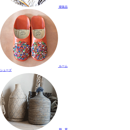
寝装品
ルーム
シューズ
雑 貨