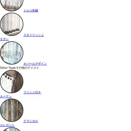
トルコ刺繍
スタイリッシュ
モダン
オパールデザイン
Other Taste
その他のテイスト
フリンジ付き
カーテン
クラシカル
エレガント