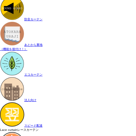
防音カーテン
あとから裏地
（機能を後付け！）
エコカーテン
法人向け
スピード配達
Lace curtain
レースカーテン