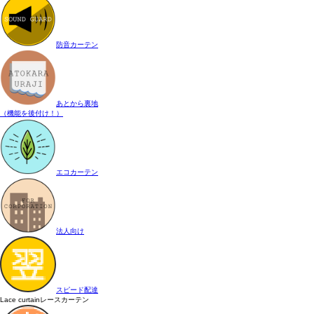
防音カーテン
あとから裏地
（機能を後付け！）
エコカーテン
法人向け
スピード配達
Lace curtain
レースカーテン