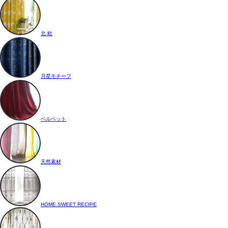
北 欧
月星モチーフ
ベルベット
天然素材
HOME SWEET RECIPE