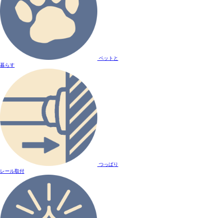
ペットと
暮らす
つっぱり
レール取付