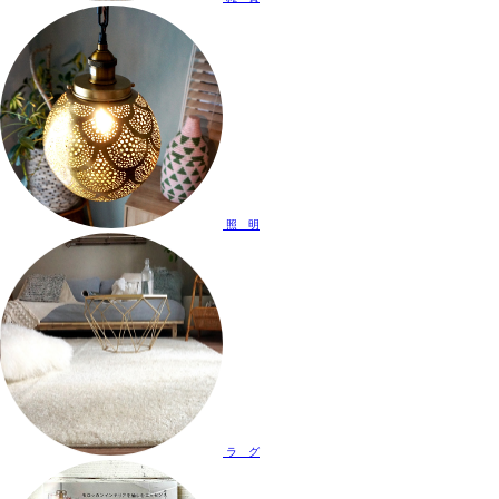
照 明
ラ グ