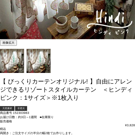
画像拡大
【 びっくりカーテンオリジナル! 】自由にアレン
ジできるリゾートスタイルカーテン ＜ヒンディ
ピンク：1サイズ＞※1枚入り
天然素材
非遮光
商品番号
152303983
お届け日数：約3日～1週間 ■在庫限り
販売価格
¥
3,828
税込
両開き：
ご注文サイズの半分の幅2枚
でお作りします。