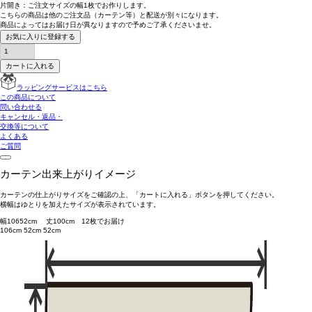
片開き：
ご注文サイズの幅1枚
でお作りします。
こちらの商品は
他のご注文品（カーテン等）と配送が別々
になります。
商品によっては
お届け日が異なります
ので予めご了承くださいませ。
お気に入りに登録する
カートに入れる
ラッピングサービスはこちら
この商品について
問い合わせる
キャンセル・返品・
交換等について
よくある
ご質問
カーテン出来上がりイメージ
カーテンの仕上がりサイズをご確認の上、「カートに入れる」ボタンを押してください。
横幅はゆとりを加えたサイズが表示されています。
幅
106
52
cm 丈
100
cm
1
2
枚でお届け
106cm
52cm
52cm