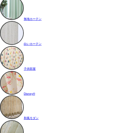
無地カーテン
白いカーテン
子供部屋
Disney®
和風モダン