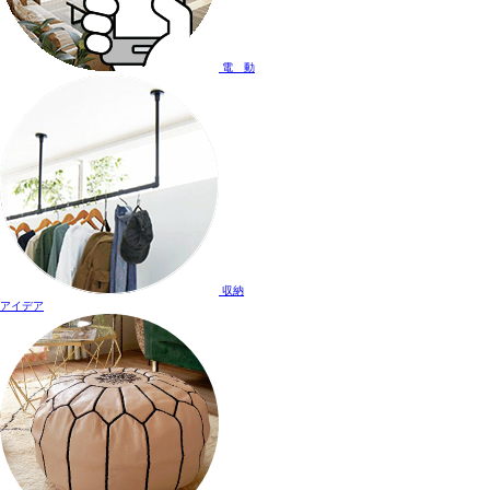
電 動
収納
アイデア