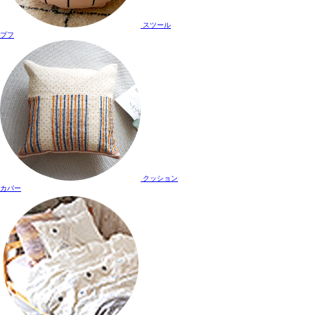
スツール
プフ
クッション
カバー