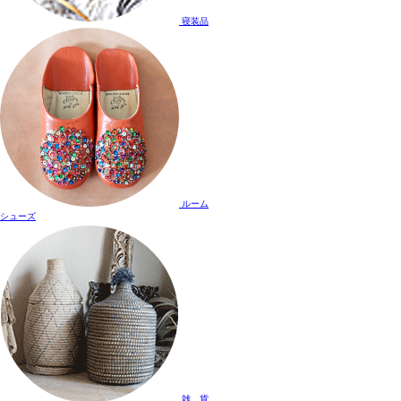
寝装品
ルーム
シューズ
雑 貨