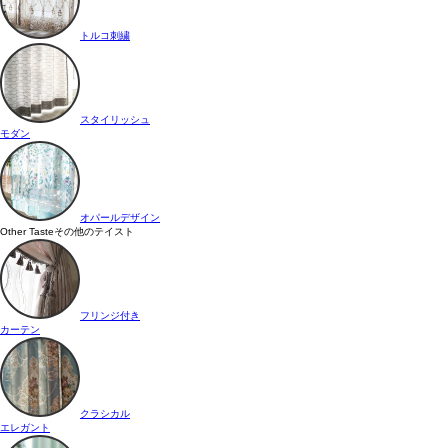
トルコ刺繍
スタイリッシュ
モダン
オパールデザイン
Other Taste
その他のテイスト
フリンジ付き
カーテン
クラシカル
エレガント