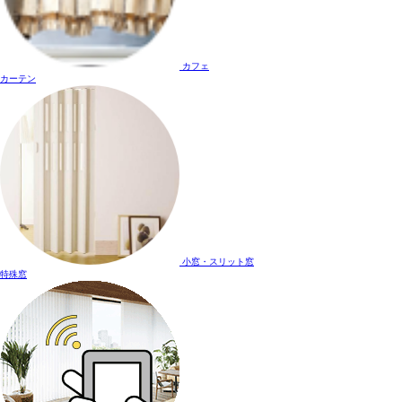
カフェ
カーテン
小窓・スリット窓
特殊窓