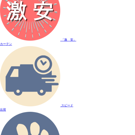
「激 安」
カーテン
スピード
出荷