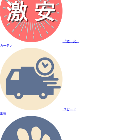
「激 安」
カーテン
スピード
出荷