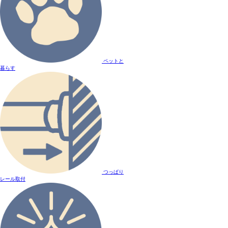
ペットと
暮らす
つっぱり
レール取付