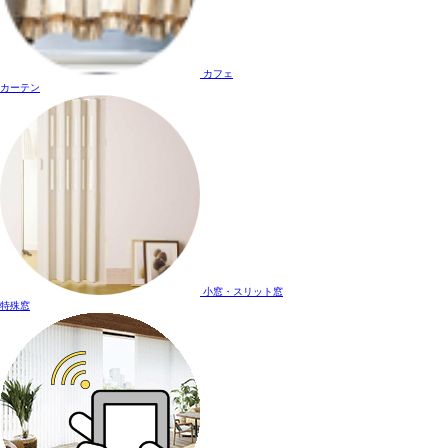
カフェ
カーテン
小窓・スリット窓
特殊窓