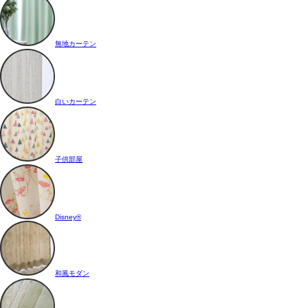
無地カーテン
白いカーテン
子供部屋
Disney®
和風モダン