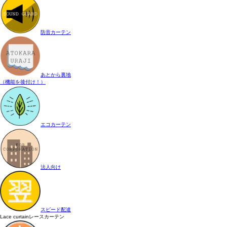
防音カーテン
あとから裏地
（機能を後付け！）
エコカーテン
法人向け
スピード配達
Lace curtain
レースカーテン