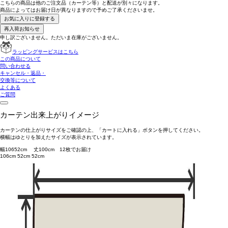
こちらの商品は
他のご注文品（カーテン等）と配送が別々
になります。
商品によっては
お届け日が異なります
ので予めご了承くださいませ。
お気に入りに登録する
再入荷お知らせ
申し訳ございません。ただいま在庫がございません。
ラッピングサービスはこちら
この商品について
問い合わせる
キャンセル・返品・
交換等について
よくある
ご質問
カーテン出来上がりイメージ
カーテンの仕上がりサイズをご確認の上、「カートに入れる」ボタンを押してください。
横幅はゆとりを加えたサイズが表示されています。
幅
106
52
cm 丈
100
cm
1
2
枚でお届け
106cm
52cm
52cm