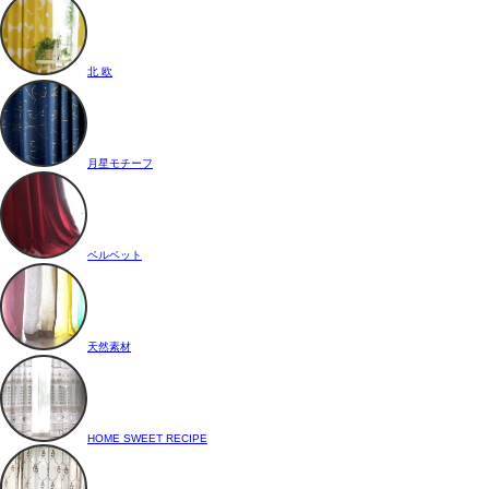
北 欧
月星モチーフ
ベルベット
天然素材
HOME SWEET RECIPE