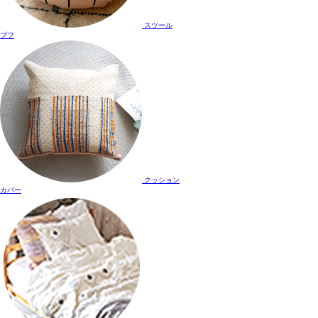
スツール
プフ
クッション
カバー