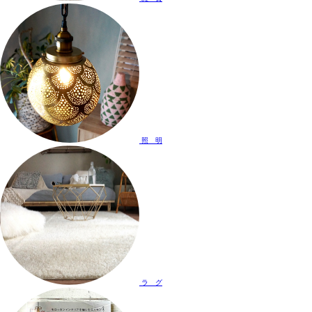
照 明
ラ グ