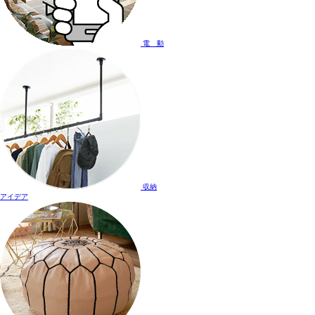
電 動
収納
アイデア