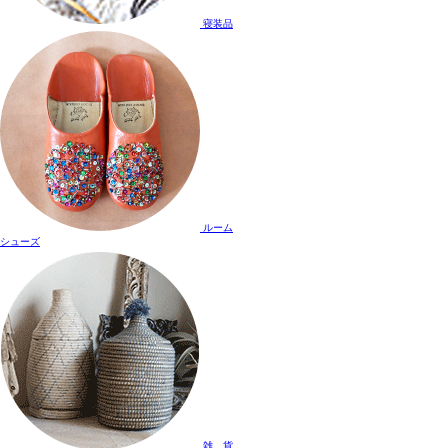
寝装品
ルーム
シューズ
雑 貨