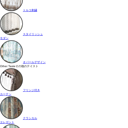
トルコ刺繍
スタイリッシュ
モダン
オパールデザイン
Other Taste
その他のテイスト
フリンジ付き
カーテン
クラシカル
エレガント