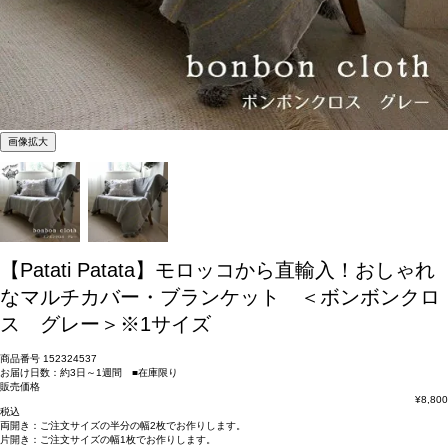
画像拡大
【Patati Patata】モロッコから直輸入！おしゃれ
なマルチカバー・ブランケット ＜ボンボンクロ
ス グレー＞※1サイズ
商品番号
152324537
お届け日数：約3日～1週間 ■在庫限り
販売価格
¥
8,800
税込
両開き：
ご注文サイズの半分の幅2枚
でお作りします。
片開き：
ご注文サイズの幅1枚
でお作りします。