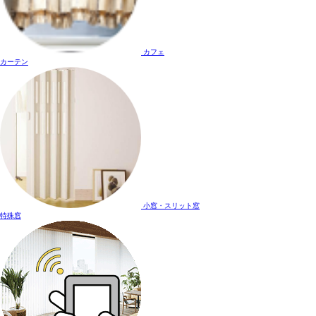
カフェ
カーテン
小窓・スリット窓
特殊窓