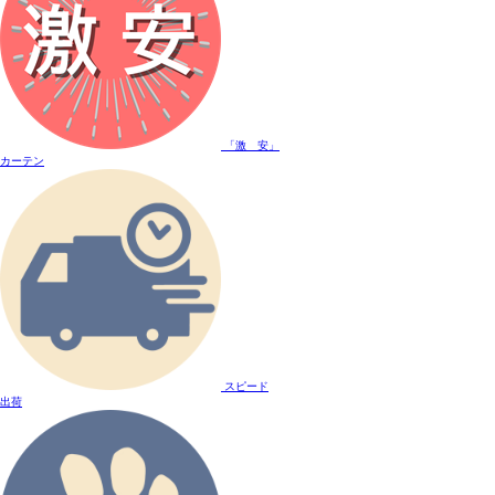
「激 安」
カーテン
スピード
出荷