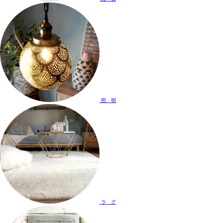
照 明
ラ グ