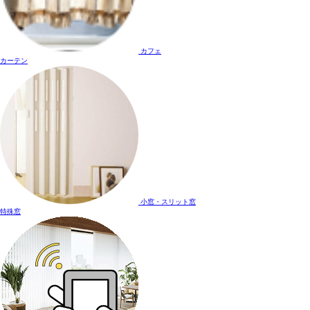
カフェ
カーテン
小窓・スリット窓
特殊窓