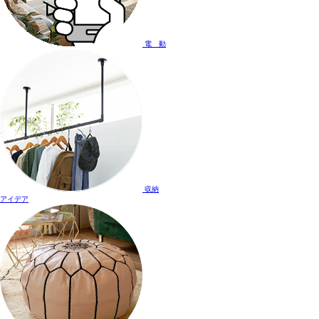
電 動
収納
アイデア