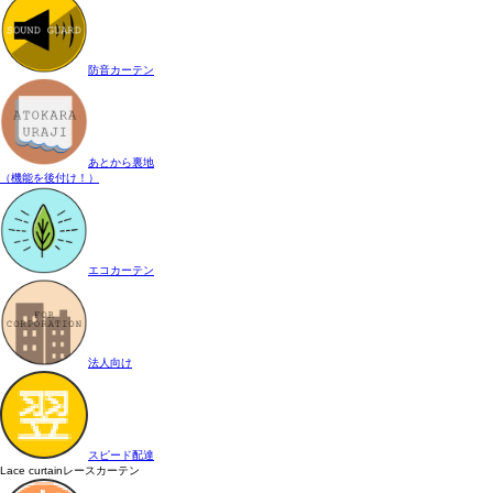
防音カーテン
あとから裏地
（機能を後付け！）
エコカーテン
法人向け
スピード配達
Lace curtain
レースカーテン