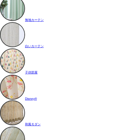
無地カーテン
白いカーテン
子供部屋
Disney®
和風モダン