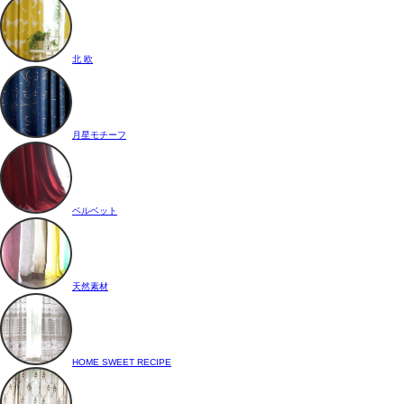
北 欧
月星モチーフ
ベルベット
天然素材
HOME SWEET RECIPE