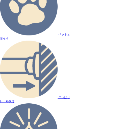
ペットと
暮らす
つっぱり
レール取付