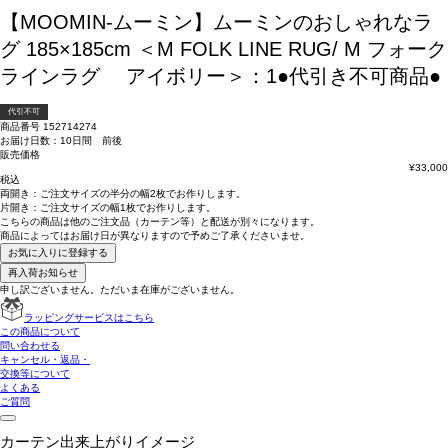
【MOOMIN-ムーミン】ムーミンのおしゃれなラ
グ 185×185cm ＜M FOLK LINE RUG/ M フォーク
ラインラグ アイボリー＞：1●代引き不可商品●
代引不可
商品番号
152714274
お届け日数：10日間 前後
販売価格
¥
33,000
税込
両開き：
ご注文サイズの半分の幅2枚
でお作りします。
片開き：
ご注文サイズの幅1枚
でお作りします。
こちらの商品は
他のご注文品（カーテン等）と配送が別々
になります。
商品によっては
お届け日が異なります
ので予めご了承くださいませ。
お気に入りに登録する
再入荷お知らせ
申し訳ございません。ただいま在庫がございません。
ラッピングサービスはこちら
この商品について
問い合わせる
キャンセル・返品・
交換等について
よくある
ご質問
カーテン出来上がりイメージ