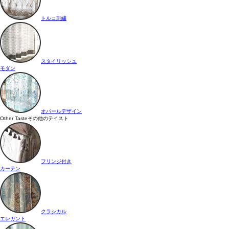
トルコ刺繍
スタイリッシュ
モダン
オパールデザイン
Other Taste
その他のテイスト
フリンジ付き
カーテン
クラシカル
エレガント