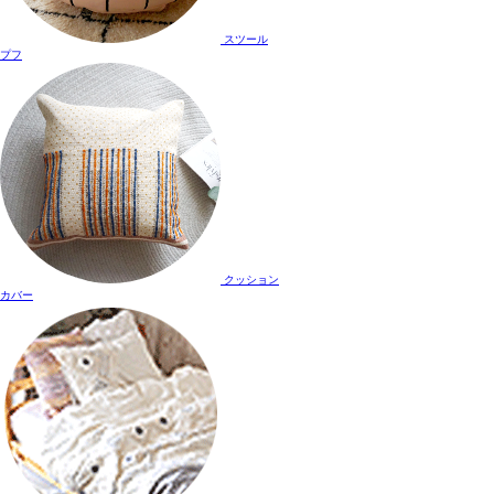
スツール
プフ
クッション
カバー