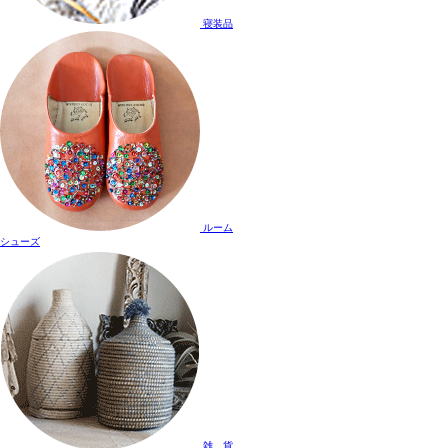
寝装品
ルーム
シューズ
雑 貨