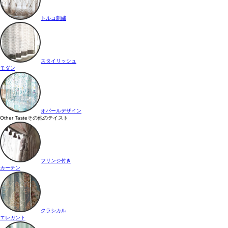
トルコ刺繍
スタイリッシュ
モダン
オパールデザイン
Other Taste
その他のテイスト
フリンジ付き
カーテン
クラシカル
エレガント