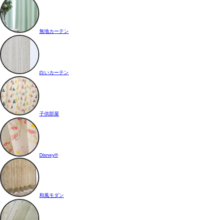
無地カーテン
白いカーテン
子供部屋
Disney®
和風モダン