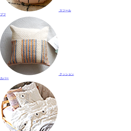
スツール
プフ
クッション
カバー