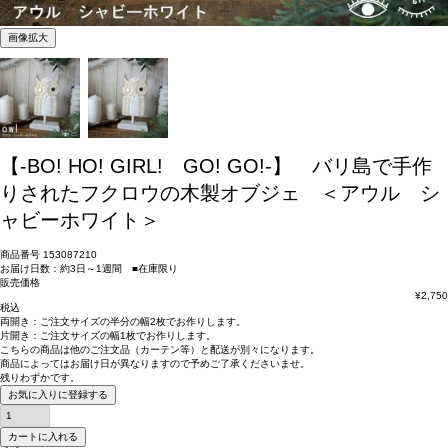
画像拡大
【-BO! HO! GIRL! GO! GO!-】 バリ島で手作
りされたフクロウの木製オブジェ ＜アウル シ
ャビーホワイト＞
商品番号
153087210
お届け日数：約3日～1週間 ■在庫限り
販売価格
¥
2,750
税込
両開き：
ご注文サイズの半分の幅2枚
でお作りします。
片開き：
ご注文サイズの幅1枚
でお作りします。
こちらの商品は
他のご注文品（カーテン等）と配送が別々
になります。
商品によっては
お届け日が異なります
ので予めご了承くださいませ。
残りわずかです。
お気に入りに登録する
カートに入れる