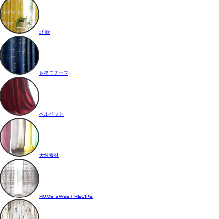
北 欧
月星モチーフ
ベルベット
天然素材
HOME SWEET RECIPE