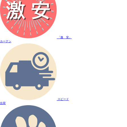
「激 安」
カーテン
スピード
出荷