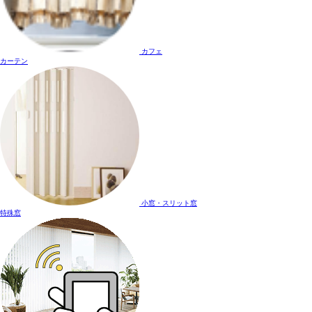
カフェ
カーテン
小窓・スリット窓
特殊窓