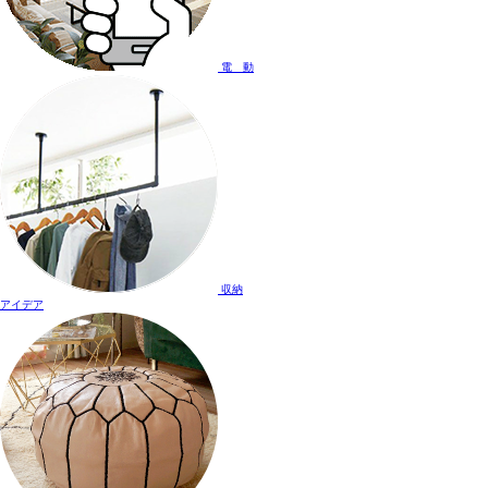
電 動
収納
アイデア