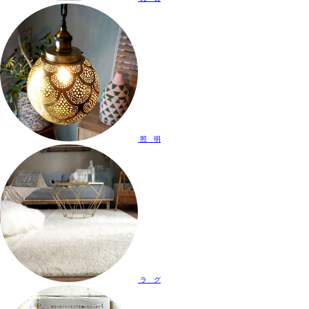
照 明
ラ グ