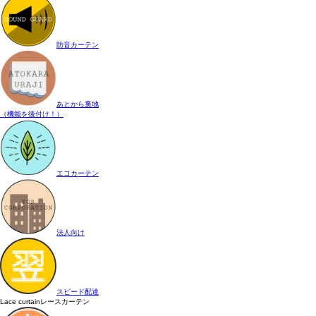
防音カーテン
あとから裏地
（機能を後付け！）
エコカーテン
法人向け
スピード配達
Lace curtain
レースカーテン