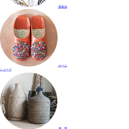
寝装品
ルーム
シューズ
雑 貨