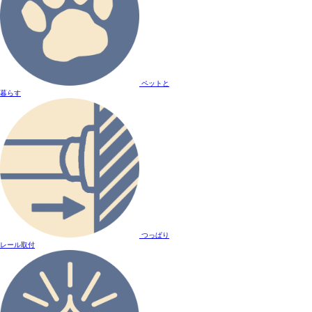
ペットと
暮らす
つっぱり
レール取付