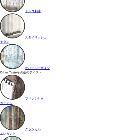
トルコ刺繍
スタイリッシュ
モダン
オパールデザイン
Other Taste
その他のテイスト
フリンジ付き
カーテン
クラシカル
エレガント