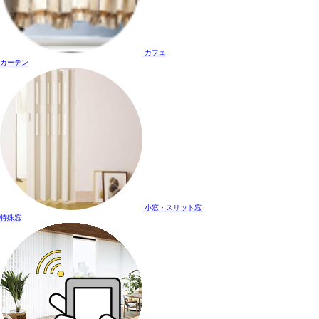
カフェ
カーテン
小窓・スリット窓
特殊窓