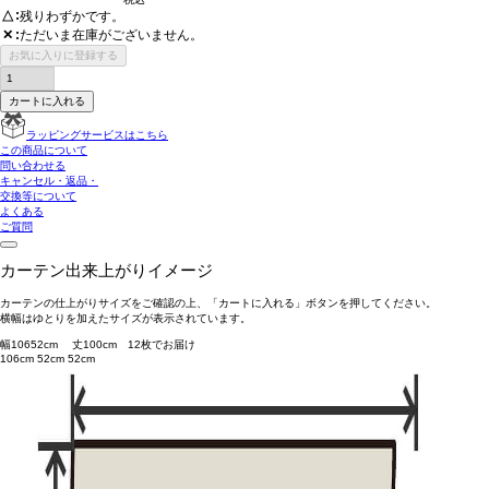
△
残りわずかです。
ただいま在庫がございません。
✕
お気に入りに登録する
カートに入れる
ラッピングサービスはこちら
この商品について
問い合わせる
キャンセル・返品・
交換等について
よくある
ご質問
カーテン出来上がりイメージ
カーテンの仕上がりサイズをご確認の上、「カートに入れる」ボタンを押してください。
横幅はゆとりを加えたサイズが表示されています。
幅
106
52
cm 丈
100
cm
1
2
枚でお届け
106cm
52cm
52cm