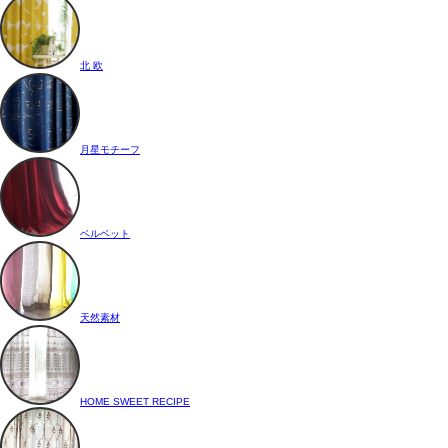
北 欧
月星モチーフ
ベルベット
天然素材
HOME SWEET RECIPE