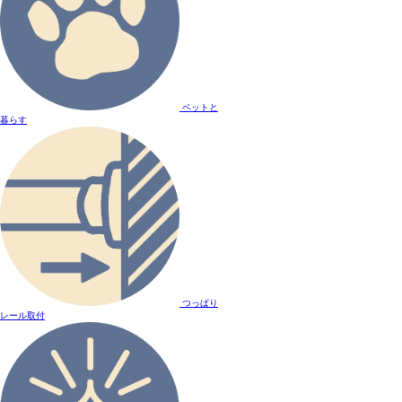
ペットと
暮らす
つっぱり
レール取付