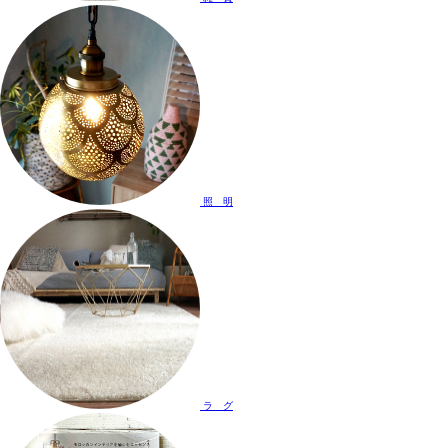
照 明
ラ グ