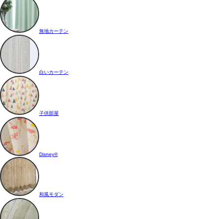
無地カーテン
白いカーテン
子供部屋
Disney®
和風モダン