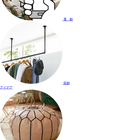
電 動
収納
アイデア