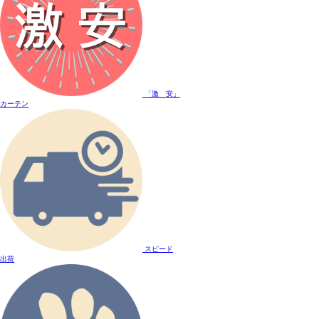
「激 安」
カーテン
スピード
出荷