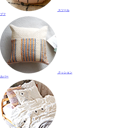
スツール
プフ
クッション
カバー