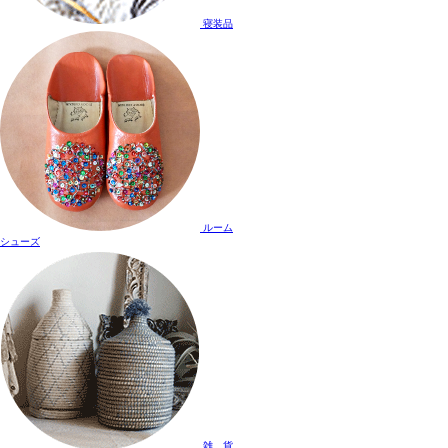
寝装品
ルーム
シューズ
雑 貨