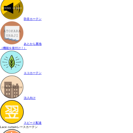
防音カーテン
あとから裏地
（機能を後付け！）
エコカーテン
法人向け
スピード配達
Lace curtain
レースカーテン