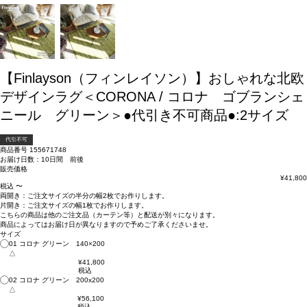
【Finlayson（フィンレイソン）】おしゃれな北欧
デザインラグ＜CORONA / コロナ ゴブランシェ
ニール グリーン＞●代引き不可商品●:2サイズ
代引不可
商品番号
155671748
お届け日数：10日間 前後
販売価格
¥
41,800
税込
〜
両開き：
ご注文サイズの半分の幅2枚
でお作りします。
片開き：
ご注文サイズの幅1枚
でお作りします。
こちらの商品は
他のご注文品（カーテン等）と配送が別々
になります。
商品によっては
お届け日が異なります
ので予めご了承くださいませ。
サイズ
01 コロナ グリーン 140×200
△
¥
41,800
税込
02 コロナ グリーン 200x200
△
¥
56,100
税込