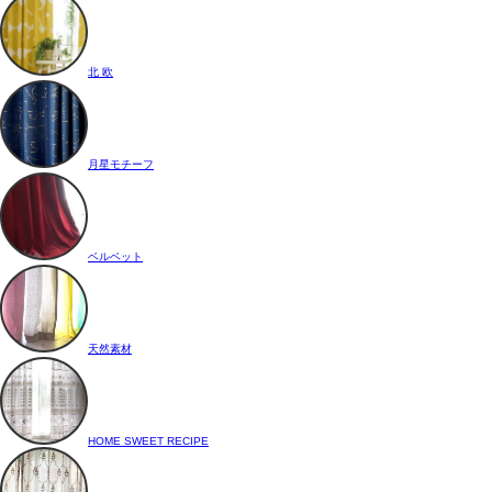
北 欧
月星モチーフ
ベルベット
天然素材
HOME SWEET RECIPE