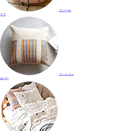
スツール
プフ
クッション
カバー