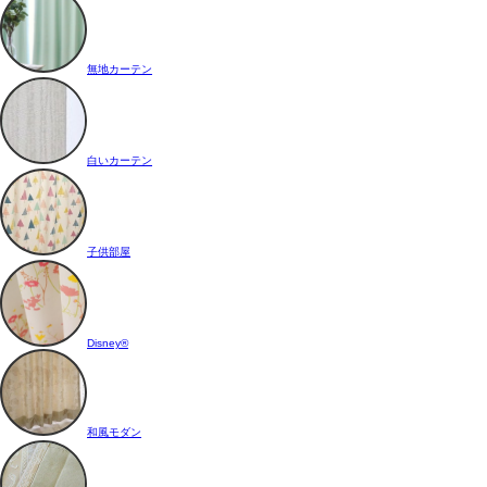
無地カーテン
白いカーテン
子供部屋
Disney®
和風モダン