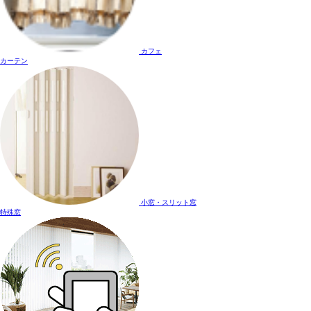
カフェ
カーテン
小窓・スリット窓
特殊窓