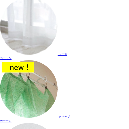
レース
カーテン
クリップ
カーテン